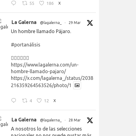
55
186
X
La Galerna
@lagalerna_
·
29 Mar
Un hombre llamado Pájaro.
#portanálisis
👉🏻👉🏻👉🏻
https://www.lagalerna.com/un-
hombre-llamado-pajaro/
https://x.com/lagalerna_/status/2038
216359264563526/photo/1
4
12
X
La Galerna
@lagalerna_
·
28 Mar
A nosotros lo de las selecciones
nacionales no nos puede gustar más.