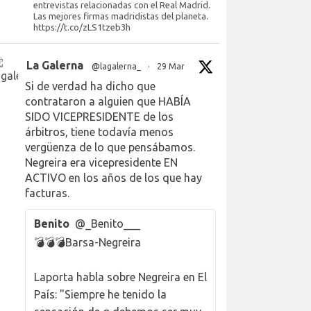
entrevistas relacionadas con el Real Madrid.
Las mejores firmas madridistas del planeta.
https://t.co/zLS1tzeb3h
La Galerna
@lagalerna_
·
29 Mar
Si de verdad ha dicho que
contrataron a alguien que HABÍA
SIDO VICEPRESIDENTE de los
árbitros, tiene todavía menos
vergüenza de lo que pensábamos.
Negreira era vicepresidente EN
ACTIVO en los años de los que hay
facturas.
Benito
@_Benito___
💣💣💣Barsa-Negreira
Laporta habla sobre Negreira en El
País: "Siempre he tenido la