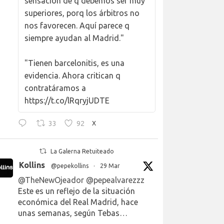
sensación de q debemos ser muy
superiores, porq los árbitros no
nos favorecen. Aquí parece q
siempre ayudan al Madrid."
"Tienen barcelonitis, es una
evidencia. Ahora critican q
contratáramos a
https://t.co/lRqryjUDTE
33
92
X
La Galerna Retuiteado
Kollins
@pepekollins
·
29 Mar
@TheNewOjeador
@pepealvarezzz
Este es un reflejo de la situación
económica del Real Madrid, hace
unas semanas, según Tebas…