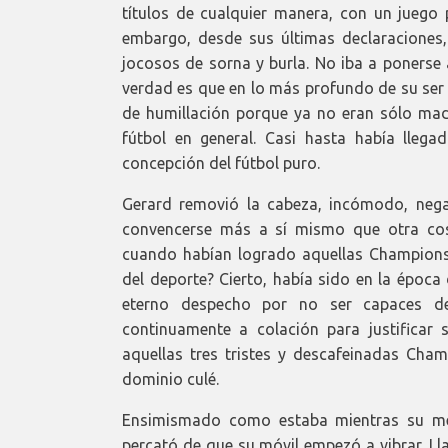
títulos de cualquier manera, con un juego 
embargo, desde sus últimas declaraciones,
jocosos de sorna y burla. No iba a ponerse a
verdad es que en lo más profundo de su ser
de humillación porque ya no eran sólo mad
fútbol en general. Casi hasta había llega
concepción del fútbol puro.
Gerard removió la cabeza, incómodo, neg
convencerse más a sí mismo que otra cosa
cuando habían logrado aquellas Champions 
del deporte? Cierto, había sido en la época
eterno despecho por no ser capaces d
continuamente a colación para justificar 
aquellas tres tristes y descafeinadas Cham
dominio culé.
Ensimismado como estaba mientras su men
percató de que su móvil empezó a vibrar. L