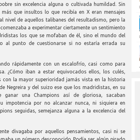
pobre sin excelencia alguna o cultivada humildad. Sin
 más que insultos lo que recibía en X eran mensajes
l nivel de aquellos talibanes del resultadismo, pero la
 comenzaba a experimentar ciertamente un sentimiento
ridistas los que se mofaban de él, sino el mundo del
do al punto de cuestionarse si no estaría errada su
ando rápidamente con un escalofrío, casi como para
. ¿Cómo iban a estar equivocados ellos, los culés,
con la mayor superioridad jamás vista en la historia
 de Negreira y del suizo ese que los madridistas, en su
e ganar una Champions así de gloriosa, sacaban
su impotencia por no alcanzar nunca, ni siquiera en
pions seguidas, semejanza alguna a la excelencia del
te divagaba por aquellos pensamientos, casi ni se
lamaba un número desconocido. Podía ser algún pirado