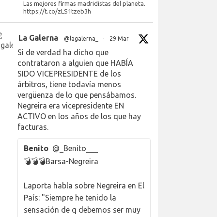
Las mejores firmas madridistas del planeta.
https://t.co/zLS1tzeb3h
La Galerna
@lagalerna_
·
29 Mar
Si de verdad ha dicho que
contrataron a alguien que HABÍA
SIDO VICEPRESIDENTE de los
árbitros, tiene todavía menos
vergüenza de lo que pensábamos.
Negreira era vicepresidente EN
ACTIVO en los años de los que hay
facturas.
Benito
@_Benito___
💣💣💣Barsa-Negreira
Laporta habla sobre Negreira en El
País: "Siempre he tenido la
sensación de q debemos ser muy