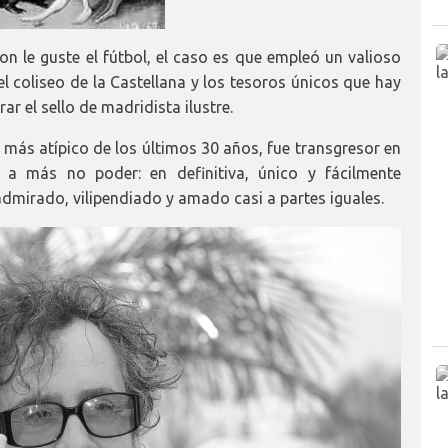
 le guste el fútbol, el caso es que empleó un valioso
el coliseo de la Castellana y los tesoros únicos que hay
ar el sello de madridista ilustre.
 más atípico de los últimos 30 años, fue transgresor en
al a más no poder: en definitiva, único y fácilmente
dmirado, vilipendiado y amado casi a partes iguales.