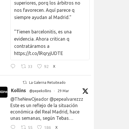
superiores, porq los árbitros no
nos favorecen. Aquí parece q
siempre ayudan al Madrid."
"Tienen barcelonitis, es una
evidencia. Ahora critican q
contratáramos a
https://t.co/lRqryjUDTE
33
92
X
La Galerna Retuiteado
Kollins
@pepekollins
·
29 Mar
@TheNewOjeador
@pepealvarezzz
Este es un reflejo de la situación
económica del Real Madrid, hace
unas semanas, según Tebas…
55
186
X