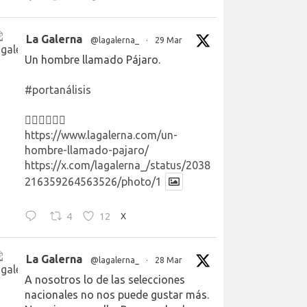
La Galerna
@lagalerna_
·
29 Mar
Un hombre llamado Pájaro.
#portanálisis
👉🏻👉🏻👉🏻
https://www.lagalerna.com/un-
hombre-llamado-pajaro/
https://x.com/lagalerna_/status/2038
216359264563526/photo/1
4
12
X
La Galerna
@lagalerna_
·
28 Mar
A nosotros lo de las selecciones
nacionales no nos puede gustar más.