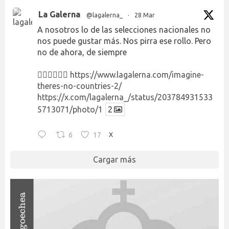
La Galerna
@lagalerna_
·
28 Mar
A nosotros lo de las selecciones nacionales no
nos puede gustar más. Nos pirra ese rollo. Pero
no de ahora, de siempre
👉🏻👉🏻👉🏻
https://www.lagalerna.com/imagine-
theres-no-countries-2/
https://x.com/lagalerna_/status/203784931533
5713071/photo/1
2
6
17
X
Cargar más