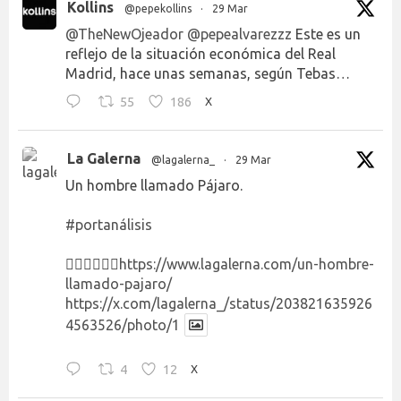
Kollins
@pepekollins
·
29 Mar
@TheNewOjeador
@pepealvarezzz
Este es un
reflejo de la situación económica del Real
Madrid, hace unas semanas, según Tebas…
55
186
X
La Galerna
@lagalerna_
·
29 Mar
Un hombre llamado Pájaro.
#portanálisis
👉🏻👉🏻👉🏻
https://www.lagalerna.com/un-hombre-
llamado-pajaro/
https://x.com/lagalerna_/status/203821635926
4563526/photo/1
4
12
X