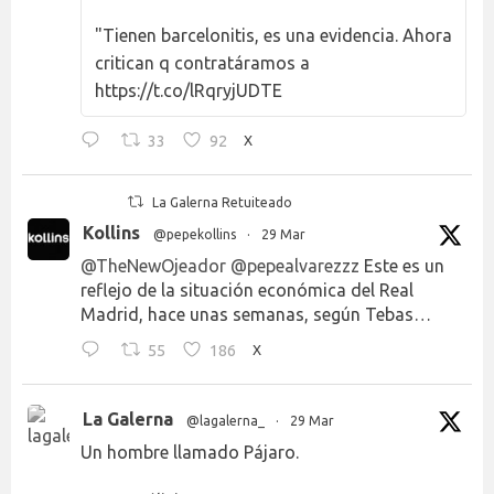
"Tienen barcelonitis, es una evidencia. Ahora
critican q contratáramos a
https://t.co/lRqryjUDTE
33
92
X
La Galerna Retuiteado
Kollins
@pepekollins
·
29 Mar
@TheNewOjeador
@pepealvarezzz
Este es un
reflejo de la situación económica del Real
Madrid, hace unas semanas, según Tebas…
55
186
X
La Galerna
@lagalerna_
·
29 Mar
Un hombre llamado Pájaro.