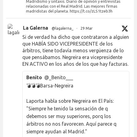
Madridismo y sintaxis. Diario de opinión y entrevistas
relacionadas con el Real Madrid. Las mejores firmas
madridistas del planeta. https://t.co/zLS1tzeb3h
La Galerna
@lagalerna_
·
29 Mar
Si de verdad ha dicho que contrataron a alguien
que HABÍA SIDO VICEPRESIDENTE de los
árbitros, tiene todavía menos vergüenza de lo
que pensábamos. Negreira era vicepresidente
EN ACTIVO en los años de los que hay facturas.
Benito
@_Benito___
💣💣💣Barsa-Negreira
Laporta habla sobre Negreira en El País:
"Siempre he tenido la sensación de q
debemos ser muy superiores, porq los
árbitros no nos favorecen. Aquí parece q
siempre ayudan al Madrid."