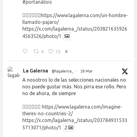
#portanálisis
👉🏻👉🏻👉🏻
https://www.lagalerna.com/un-hombre-
llamado-pajaro/
https://x.com/lagalerna_/status/203821635926
4563526/photo/1
4
12
X
La Galerna
@lagalerna_
·
28 Mar
A nosotros lo de las selecciones nacionales no
nos puede gustar más. Nos pirra ese rollo. Pero
no de ahora, de siempre
👉🏻👉🏻👉🏻
https://www.lagalerna.com/imagine-
theres-no-countries-2/
https://x.com/lagalerna_/status/203784931533
5713071/photo/1
2