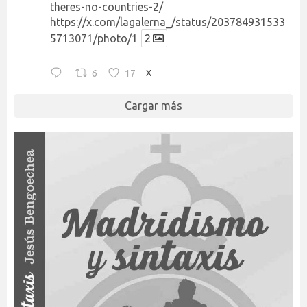
theres-no-countries-2/
https://x.com/lagalerna_/status/203784931533
5713071/photo/1
2
6
17
X
Cargar más