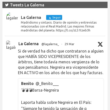
Tweets La Galerna
La Galerna
Seguir
Madridismo y sintaxis. Diario de opinión y entrevistas
relacionadas con el Real Madrid. Las mejores firmas
madridistas del planeta. https://t.co/zLS1tzeb3h
La Galerna
@lagalerna_
·
29 Mar
Si de verdad ha dicho que contrataron a alguien
que HABÍA SIDO VICEPRESIDENTE de los
árbitros, tiene todavía menos vergüenza de lo
que pensábamos. Negreira era vicepresidente
EN ACTIVO en los años de los que hay facturas.
Benito
@_Benito___
💣💣💣Barsa-Negreira
Laporta habla sobre Negreira en El País:
"Siempre he tenido la sensación de q