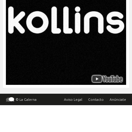
© La Galerna
Aviso Legal
Contacto
Anúnciate