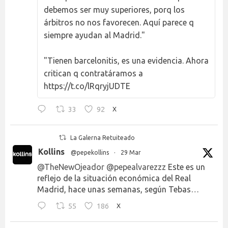
debemos ser muy superiores, porq los
árbitros no nos favorecen. Aquí parece q
siempre ayudan al Madrid."
"Tienen barcelonitis, es una evidencia. Ahora
critican q contratáramos a
https://t.co/lRqryjUDTE
33
92
X
La Galerna Retuiteado
Kollins
@pepekollins
·
29 Mar
@TheNewOjeador
@pepealvarezzz
Este es un
reflejo de la situación económica del Real
Madrid, hace unas semanas, según Tebas…
55
186
X