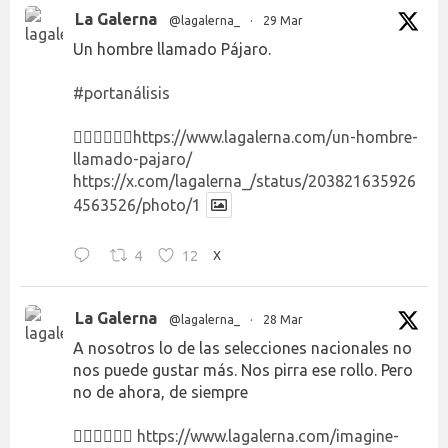
La Galerna
@lagalerna_
·
29 Mar
Un hombre llamado Pájaro.
#portanálisis
👉🏻👉🏻👉🏻
https://www.lagalerna.com/un-hombre-
llamado-pajaro/
https://x.com/lagalerna_/status/203821635926
4563526/photo/1
4
12
X
La Galerna
@lagalerna_
·
28 Mar
A nosotros lo de las selecciones nacionales no
nos puede gustar más. Nos pirra ese rollo. Pero
no de ahora, de siempre
👉🏻👉🏻👉🏻
https://www.lagalerna.com/imagine-