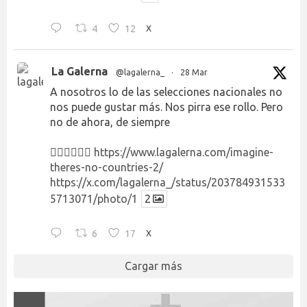
4
12
X
La Galerna
@lagalerna_
·
28 Mar
A nosotros lo de las selecciones nacionales no
nos puede gustar más. Nos pirra ese rollo. Pero
no de ahora, de siempre
👉🏻👉🏻👉🏻
https://www.lagalerna.com/imagine-
theres-no-countries-2/
https://x.com/lagalerna_/status/203784931533
5713071/photo/1
2
6
17
X
Cargar más