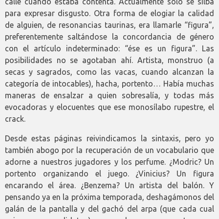
calle cuando estaba contenta. Actualmente sólo se silba
para expresar disgusto. Otra forma de elogiar la calidad
de alguien, de resonancias taurinas, era llamarle “figura”,
preferentemente saltándose la concordancia de género
con el artículo indeterminado: “ése es un figura”. Las
posibilidades no se agotaban ahí. Artista, monstruo (a
secas y sagrados, como las vacas, cuando alcanzan la
categoría de intocables), hacha, portento… Había muchas
maneras de ensalzar a quien sobresalía, y todas más
evocadoras y elocuentes que ese monosílabo rupestre, el
crack.
Desde estas páginas reivindicamos la sintaxis, pero yo
también abogo por la recuperación de un vocabulario que
adorne a nuestros jugadores y los perfume. ¿Modric? Un
portento organizando el juego. ¿Vinicius? Un figura
encarando el área. ¿Benzema? Un artista del balón. Y
pensando ya en la próxima temporada, deshagámonos del
galán de la pantalla y del gachó del arpa (que cada cual