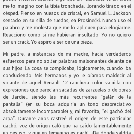
me lo imagino con la tibia tronchada, llorando tirado en el
césped. Pienso en huesos de cristal, en Samuel L. Jackson
sentado en su silla de ruedas, en Prosinečki. Nunca uso el
palabro y me molesta que me lo apliquen para elogiarme.
Reacciono como si me hubieran insultado. Yo no quiero
ser un crack. Yo aspiro a ser de una pieza.
Mi padre, a instancias de mi madre, hacía verdaderos
esfuerzos para no soltar palabras malsonantes delante de
sus hijos. La cosa se complicaba, lógicamente, cuando iba
conduciendo. Mis hermanos y yo le oíamos maldecir al
volante de aquel Renault 12 ranchera color vainilla con
expresiones que parecían sacadas de zarzuelas o de obras
de Jardiel, siendo las más recurrentes “galán de la
pantalla” (en su boca adquiría un tono despreciativo
absolutamente incomparable) y, mi favorita, “el gachó del
arpa”. Durante años rastreé el origen de este particular
gachó, voz de origen caló que ha caído lamentablemente
en desuso, y que en femenino es gachí. ¿De dónde saldría