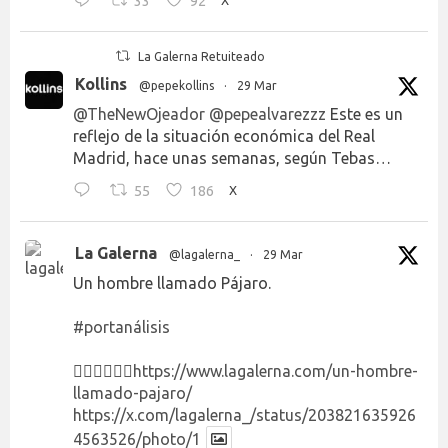
33
92
X
La Galerna Retuiteado
Kollins
@pepekollins
·
29 Mar
@TheNewOjeador
@pepealvarezzz
Este es un
reflejo de la situación económica del Real
Madrid, hace unas semanas, según Tebas…
55
186
X
La Galerna
@lagalerna_
·
29 Mar
Un hombre llamado Pájaro.
#portanálisis
👉🏻👉🏻👉🏻
https://www.lagalerna.com/un-hombre-
llamado-pajaro/
https://x.com/lagalerna_/status/203821635926
4563526/photo/1