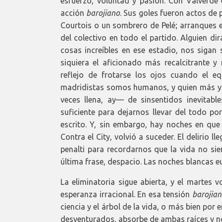
esfuerzo, voluntad y pasión. Con Valverde
acción
barojiano
. Sus goles fueron actos de 
Courtois o un sombrero de Pelé; arranques e
del colectivo en todo el partido. Alguien di
cosas increíbles en ese estadio, nos sigan 
siquiera el aficionado más recalcitrante 
reflejo de frotarse los ojos cuando el e
madridistas somos humanos, y quien más y 
veces llena, ay— de sinsentidos inevitab
suficiente para dejarnos llevar del todo po
escrito. Y, sin embargo, hay noches en que 
Contra el City, volvió a suceder. El delirio l
penalti para recordarnos que la vida no sie
última frase, despacio. Las noches blancas e
La eliminatoria sigue abierta, y el martes v
esperanza irracional. En esa tensión
barojia
ciencia y el árbol de la vida, o más bien por
desventurados, absorbe de ambas raíces y no