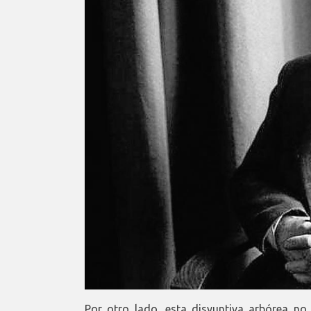
Por otro lado, esta disyuntiva arbórea no