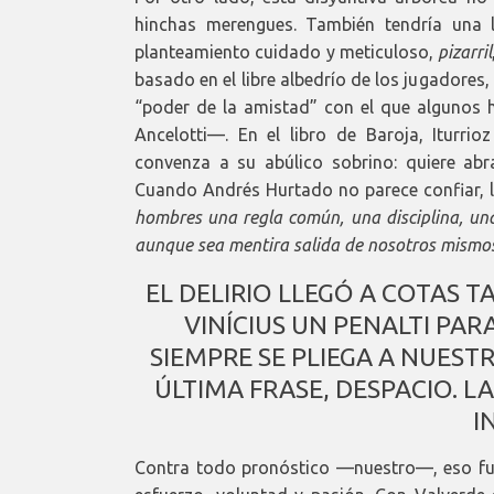
hinchas merengues. También tendría una l
planteamiento cuidado y meticuloso,
pizarril
basado en el libre albedrío de los jugadores
“poder de la amistad” con el que algunos h
Ancelotti—. En el libro de Baroja, Iturrio
convenza a su abúlico sobrino: quiere abraz
Cuando Andrés Hurtado no parece confiar, l
hombres una regla común, una disciplina, una 
aunque sea mentira salida de nosotros mismos
EL DELIRIO LLEGÓ A COTAS 
VINÍCIUS UN PENALTI PA
SIEMPRE SE PLIEGA A NUEST
ÚLTIMA FRASE, DESPACIO. 
I
Contra todo pronóstico —nuestro—, eso fue e