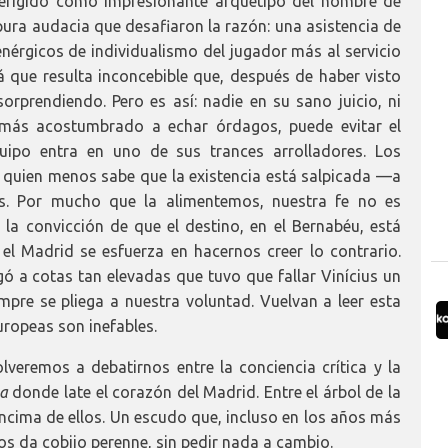
 erigido como impresionante arquetipo del hombre de
pura audacia que desafiaron la razón: una asistencia de
nérgicos de individualismo del jugador más al servicio
rá que resulta inconcebible que, después de haber visto
sorprendiendo. Pero es así: nadie en su sano juicio, ni
y más acostumbrado a echar órdagos, puede evitar el
quipo entra en uno de sus trances arrolladores. Los
quien menos sabe que la existencia está salpicada —a
les. Por mucho que la alimentemos, nuestra fe no es
r la convicción de que el destino, en el Bernabéu, está
el Madrid se esfuerza en hacernos creer lo contrario.
legó a cotas tan elevadas que tuvo que fallar Vinícius un
mpre se pliega a nuestra voluntad. Vuelvan a leer esta
uropeas son inefables.
olveremos a debatirnos entre la conciencia crítica y la
na
donde late el corazón del Madrid. Entre el árbol de la
 encima de ellos. Un escudo que, incluso en los años más
s da cobijo perenne, sin pedir nada a cambio.