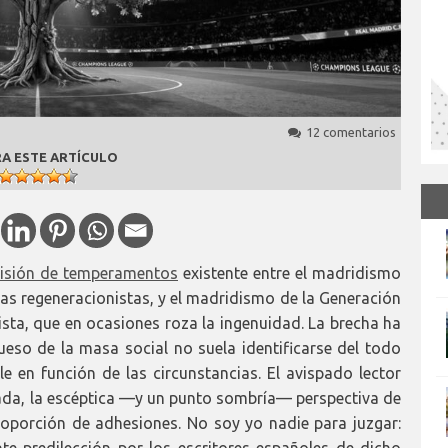
12 comentarios
A ESTE ARTÍCULO
ivisión de temperamentos
existente entre el madridismo
ias regeneracionistas, y el madridismo de la Generación
lista, que en ocasiones roza la ingenuidad. La brecha ha
eso de la masa social no suela identificarse del todo
 en función de las circunstancias. El avispado lector
ada, la escéptica —y un punto sombría— perspectiva de
oporción de adhesiones. No soy yo nadie para juzgar:
te predilección por los escritores españoles de dicho