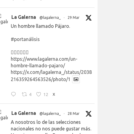
La Galerna
@lagalerna_
·
29 Mar
Un hombre llamado Pájaro.
#portanálisis
👉🏻👉🏻👉🏻
https://www.lagalerna.com/un-
hombre-llamado-pajaro/
https://x.com/lagalerna_/status/2038
216359264563526/photo/1
4
12
X
La Galerna
@lagalerna_
·
28 Mar
A nosotros lo de las selecciones
nacionales no nos puede gustar más.