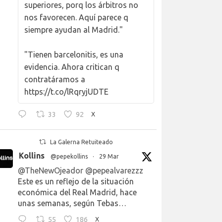
superiores, porq los árbitros no
nos favorecen. Aquí parece q
siempre ayudan al Madrid."
"Tienen barcelonitis, es una
evidencia. Ahora critican q
contratáramos a
https://t.co/lRqryjUDTE
33
92
X
La Galerna Retuiteado
Kollins
@pepekollins
·
29 Mar
@TheNewOjeador
@pepealvarezzz
Este es un reflejo de la situación
económica del Real Madrid, hace
unas semanas, según Tebas…
55
186
X