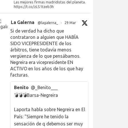
Las mejores firmas madridistas del planeta.
https://t.co/zLS1tzeb3h
La Galerna
@lagalerna_
·
29 Mar
Si de verdad ha dicho que
contrataron a alguien que HABÍA
SIDO VICEPRESIDENTE de los
árbitros, tiene todavía menos
vergüenza de lo que pensábamos.
Negreira era vicepresidente EN
ACTIVO en los años de los que hay
facturas.
Benito
@_Benito___
💣💣💣Barsa-Negreira
Laporta habla sobre Negreira en El
País: "Siempre he tenido la
sensación de q debemos ser muy