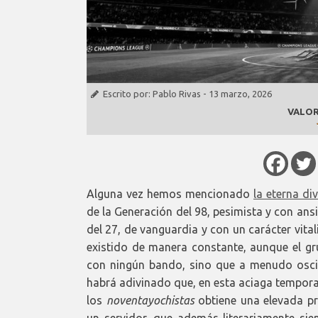
Escrito por:
Pablo Rivas
-
13 marzo, 2026
VALOR
Alguna vez hemos mencionado
la eterna d
de la Generación del 98, pesimista y con ans
del 27, de vanguardia y con un carácter vita
existido de manera constante, aunque el gru
con ningún bando, sino que a menudo oscile
habrá adivinado que, en esta aciaga tempor
los
noventayochistas
obtiene una elevada pr
un servidor, que además literariamente sien