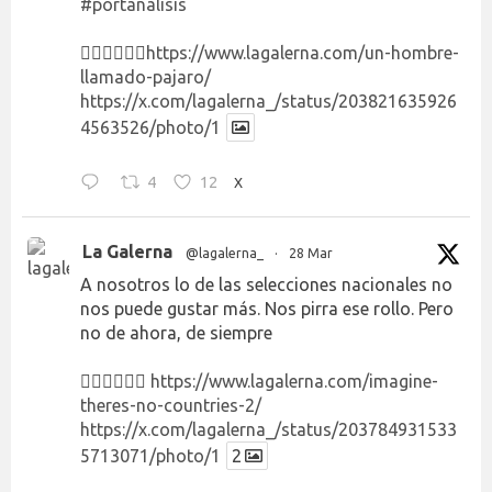
#portanálisis
👉🏻👉🏻👉🏻
https://www.lagalerna.com/un-hombre-
llamado-pajaro/
https://x.com/lagalerna_/status/203821635926
4563526/photo/1
4
12
X
La Galerna
@lagalerna_
·
28 Mar
A nosotros lo de las selecciones nacionales no
nos puede gustar más. Nos pirra ese rollo. Pero
no de ahora, de siempre
👉🏻👉🏻👉🏻
https://www.lagalerna.com/imagine-
theres-no-countries-2/
https://x.com/lagalerna_/status/203784931533
5713071/photo/1
2