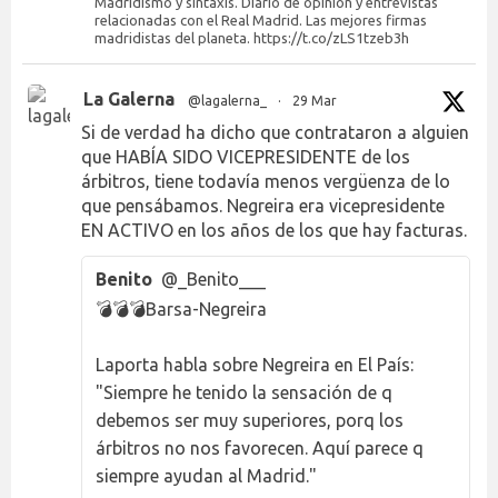
Madridismo y sintaxis. Diario de opinión y entrevistas
relacionadas con el Real Madrid. Las mejores firmas
madridistas del planeta. https://t.co/zLS1tzeb3h
La Galerna
@lagalerna_
·
29 Mar
Si de verdad ha dicho que contrataron a alguien
que HABÍA SIDO VICEPRESIDENTE de los
árbitros, tiene todavía menos vergüenza de lo
que pensábamos. Negreira era vicepresidente
EN ACTIVO en los años de los que hay facturas.
Benito
@_Benito___
💣💣💣Barsa-Negreira
Laporta habla sobre Negreira en El País:
"Siempre he tenido la sensación de q
debemos ser muy superiores, porq los
árbitros no nos favorecen. Aquí parece q
siempre ayudan al Madrid."