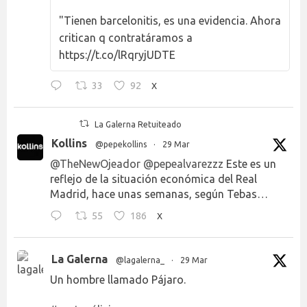
"Tienen barcelonitis, es una evidencia. Ahora
critican q contratáramos a
https://t.co/lRqryjUDTE
33
92
X
La Galerna Retuiteado
Kollins
@pepekollins
·
29 Mar
@TheNewOjeador
@pepealvarezzz
Este es un
reflejo de la situación económica del Real
Madrid, hace unas semanas, según Tebas…
55
186
X
La Galerna
@lagalerna_
·
29 Mar
Un hombre llamado Pájaro.