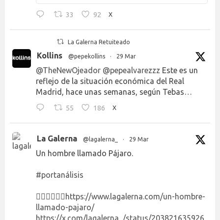
33
92
X
La Galerna Retuiteado
Kollins
@pepekollins
·
29 Mar
@TheNewOjeador
@pepealvarezzz
Este es un
reflejo de la situación económica del Real
Madrid, hace unas semanas, según Tebas…
55
186
X
La Galerna
@lagalerna_
·
29 Mar
Un hombre llamado Pájaro.
#portanálisis
👉🏻👉🏻👉🏻
https://www.lagalerna.com/un-hombre-
llamado-pajaro/
https://x.com/lagalerna_/status/203821635926