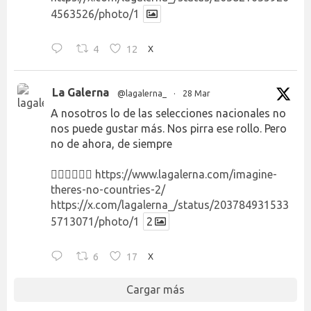
4563526/photo/1
4
12
X
La Galerna
@lagalerna_
·
28 Mar
A nosotros lo de las selecciones nacionales no
nos puede gustar más. Nos pirra ese rollo. Pero
no de ahora, de siempre
👉🏻👉🏻👉🏻
https://www.lagalerna.com/imagine-
theres-no-countries-2/
https://x.com/lagalerna_/status/203784931533
5713071/photo/1
2
6
17
X
Cargar más