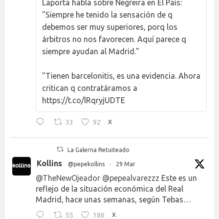
Laporta habla sobre Negreira en El País:
"Siempre he tenido la sensación de q
debemos ser muy superiores, porq los
árbitros no nos favorecen. Aquí parece q
siempre ayudan al Madrid."
"Tienen barcelonitis, es una evidencia. Ahora
critican q contratáramos a
https://t.co/lRqryjUDTE
33
92
X
La Galerna Retuiteado
Kollins
@pepekollins
·
29 Mar
@TheNewOjeador
@pepealvarezzz
Este es un
reflejo de la situación económica del Real
Madrid, hace unas semanas, según Tebas…
55
186
X