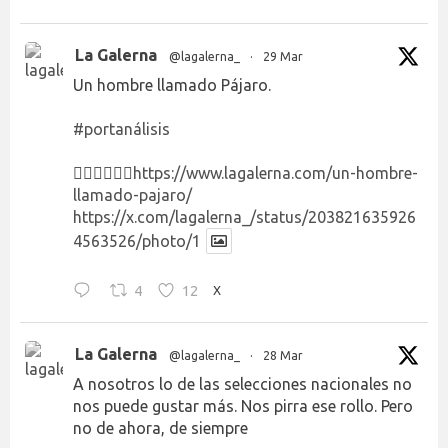
La Galerna
@lagalerna_
·
29 Mar
Un hombre llamado Pájaro.
#portanálisis
👉🏻👉🏻👉🏻
https://www.lagalerna.com/un-hombre-
llamado-pajaro/
https://x.com/lagalerna_/status/203821635926
4563526/photo/1
4
12
X
La Galerna
@lagalerna_
·
28 Mar
A nosotros lo de las selecciones nacionales no
nos puede gustar más. Nos pirra ese rollo. Pero
no de ahora, de siempre