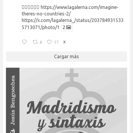
👉🏻👉🏻👉🏻
https://www.lagalerna.com/imagine-
theres-no-countries-2/
https://x.com/lagalerna_/status/203784931533
5713071/photo/1
2
6
17
X
Cargar más