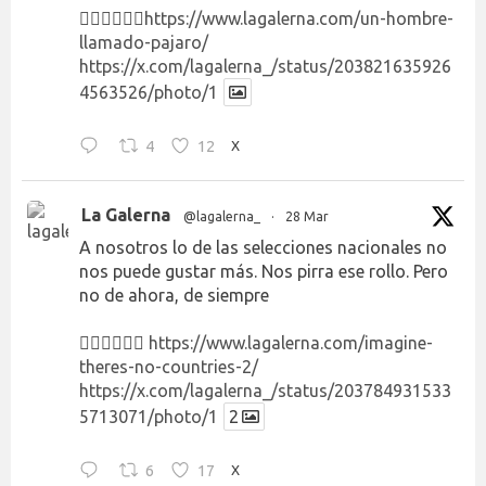
👉🏻👉🏻👉🏻
https://www.lagalerna.com/un-hombre-
llamado-pajaro/
https://x.com/lagalerna_/status/203821635926
4563526/photo/1
4
12
X
La Galerna
@lagalerna_
·
28 Mar
A nosotros lo de las selecciones nacionales no
nos puede gustar más. Nos pirra ese rollo. Pero
no de ahora, de siempre
👉🏻👉🏻👉🏻
https://www.lagalerna.com/imagine-
theres-no-countries-2/
https://x.com/lagalerna_/status/203784931533
5713071/photo/1
2
6
17
X