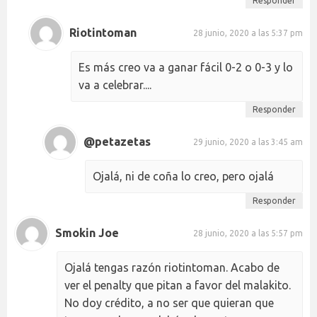
Responder
Riotintoman
28 junio, 2020 a las 5:37 pm
Es más creo va a ganar fácil 0-2 o 0-3 y lo
va a celebrar....
Responder
@petazetas
29 junio, 2020 a las 3:45 am
Ojalá, ni de coña lo creo, pero ojalá
Responder
Smokin Joe
28 junio, 2020 a las 5:57 pm
Ojalá tengas razón riotintoman. Acabo de
ver el penalty que pitan a favor del malakito.
No doy crédito, a no ser que quieran que