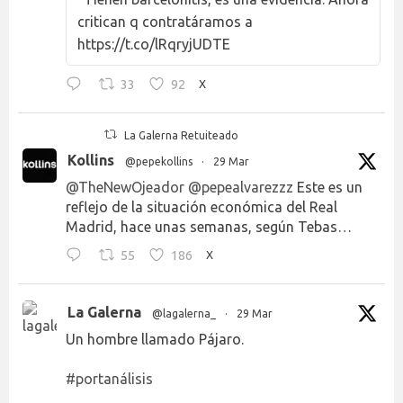
critican q contratáramos a
https://t.co/lRqryjUDTE
33
92
X
La Galerna Retuiteado
Kollins
@pepekollins
·
29 Mar
@TheNewOjeador
@pepealvarezzz
Este es un
reflejo de la situación económica del Real
Madrid, hace unas semanas, según Tebas…
55
186
X
La Galerna
@lagalerna_
·
29 Mar
Un hombre llamado Pájaro.
#portanálisis