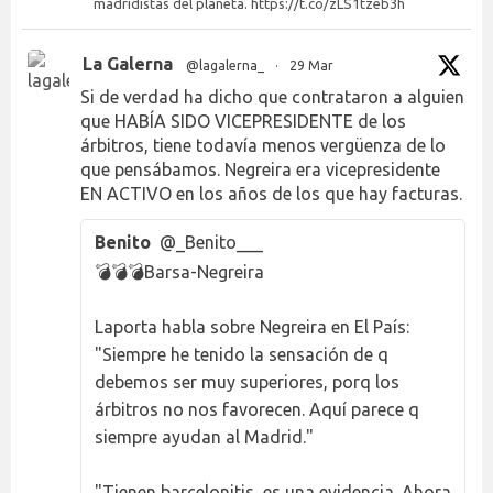
madridistas del planeta. https://t.co/zLS1tzeb3h
La Galerna
@lagalerna_
·
29 Mar
Si de verdad ha dicho que contrataron a alguien
que HABÍA SIDO VICEPRESIDENTE de los
árbitros, tiene todavía menos vergüenza de lo
que pensábamos. Negreira era vicepresidente
EN ACTIVO en los años de los que hay facturas.
Benito
@_Benito___
💣💣💣Barsa-Negreira
Laporta habla sobre Negreira en El País:
"Siempre he tenido la sensación de q
debemos ser muy superiores, porq los
árbitros no nos favorecen. Aquí parece q
siempre ayudan al Madrid."
"Tienen barcelonitis, es una evidencia. Ahora