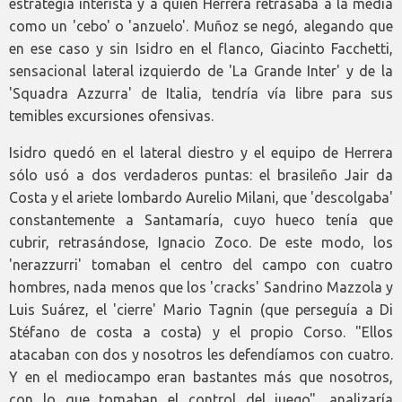
estrategia interista y a quien Herrera retrasaba a la media
como un 'cebo' o 'anzuelo'. Muñoz se negó, alegando que
en ese caso y sin Isidro en el flanco, Giacinto Facchetti,
sensacional lateral izquierdo de 'La Grande Inter' y de la
'Squadra Azzurra' de Italia, tendría vía libre para sus
temibles excursiones ofensivas.
Isidro quedó en el lateral diestro y el equipo de Herrera
sólo usó a dos verdaderos puntas: el brasileño Jair da
Costa y el ariete lombardo Aurelio Milani, que 'descolgaba'
constantemente a Santamaría, cuyo hueco tenía que
cubrir, retrasándose, Ignacio Zoco. De este modo, los
'nerazzurri' tomaban el centro del campo con cuatro
hombres, nada menos que los 'cracks' Sandrino Mazzola y
Luis Suárez, el 'cierre' Mario Tagnin (que perseguía a Di
Stéfano de costa a costa) y el propio Corso. "Ellos
atacaban con dos y nosotros les defendíamos con cuatro.
Y en el mediocampo eran bastantes más que nosotros,
con lo que tomaban el control del juego", analizaría