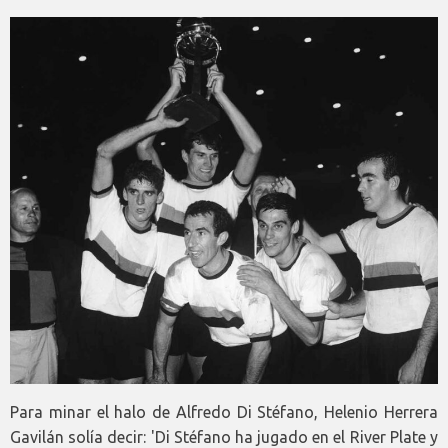
Para minar el halo de Alfredo Di Stéfano, Helenio Herrera
Gavilán solía decir: 'Di Stéfano ha jugado en el River Plate y