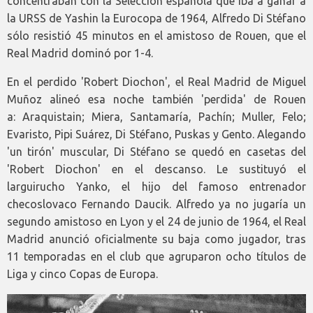
concentraban con la Selección española que iba a ganar a
la URSS de Yashin la Eurocopa de 1964, Alfredo Di Stéfano
sólo resistió 45 minutos en el amistoso de Rouen, que el
Real Madrid dominó por 1-4.
En el perdido 'Robert Diochon', el Real Madrid de Miguel
Muñoz alineó esa noche también 'perdida' de Rouen
a: Araquistain; Miera, Santamaría, Pachín; Muller, Felo;
Evaristo, Pipi Suárez, Di Stéfano, Puskas y Gento. Alegando
'un tirón' muscular, Di Stéfano se quedó en casetas del
'Robert Diochon' en el descanso. Le sustituyó el
larguirucho Yanko, el hijo del famoso entrenador
checoslovaco Fernando Daucik. Alfredo ya no jugaría un
segundo amistoso en Lyon y el 24 de junio de 1964, el Real
Madrid anunció oficialmente su baja como jugador, tras
11 temporadas en el club que agruparon ocho títulos de
Liga y cinco Copas de Europa.