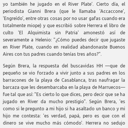
yo también he jugado en el River Plate'. Cierto día, el
periodista Gianni Brera (que le llamaba 'Accaccone',
'Engreído', entre otras cosas por no usar gafas cuando era
totalmente miope) y que escribió sobre Herrera el libro de
culto 'El Alquimista sin Patria' amonestó así de
severamente a Helenio: "¿Cómo puedes decir que jugaste
en River Plate, cuando en realidad abandonaste Buenos
Aires con tus padres cuando tenías tres años?".
Según Brera, la respuesta del buscavidas HH —que de
pequeño se vio forzado a vivir junto a sus padres en los
barracones de la playa de Casablanca, tras naufragar la
barcaza que les desembarcaba en la playa de Marruecos—
fue tal que así: "Es cierto lo que dices, pero decir que se ha
jugado en River da mucho prestigio". Según Brera, 'es
como si le pregunto a mi hijo si ha asaltado un banco y mi
hijo me contesta: 'es verdad, papá, pero es que con el
dinero se vive mucho más cómodo'. Herrera no sedujo