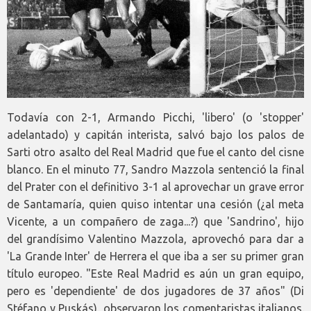
Todavía con 2-1, Armando Picchi, 'libero' (o 'stopper'
adelantado) y capitán interista, salvó bajo los palos de
Sarti otro asalto del Real Madrid que fue el canto del cisne
blanco. En el minuto 77, Sandro Mazzola sentenció la final
del Prater con el definitivo 3-1 al aprovechar un grave error
de Santamaría, quien quiso intentar una cesión (¿al meta
Vicente, a un compañero de zaga...?) que 'Sandrino', hijo
del grandísimo Valentino Mazzola, aprovechó para dar a
'La Grande Inter' de Herrera el que iba a ser su primer gran
título europeo. "Este Real Madrid es aún un gran equipo,
pero es 'dependiente' de dos jugadores de 37 años" (Di
Stéfano y Puskás), observaron los comentaristas italianos.