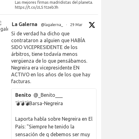
Las mejores firmas madridistas del planeta.
https://t.co/zLS1tzeb3h
La Galerna
@lagalerna_
·
29 Mar
Si de verdad ha dicho que
contrataron a alguien que HABÍA
SIDO VICEPRESIDENTE de los
árbitros, tiene todavía menos
vergüenza de lo que pensábamos.
Negreira era vicepresidente EN
ACTIVO en los años de los que hay
facturas.
Benito
@_Benito___
💣💣💣Barsa-Negreira
Laporta habla sobre Negreira en El
País: "Siempre he tenido la
sensación de q debemos ser muy