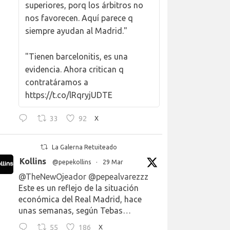
superiores, porq los árbitros no
nos favorecen. Aquí parece q
siempre ayudan al Madrid."
"Tienen barcelonitis, es una
evidencia. Ahora critican q
contratáramos a
https://t.co/lRqryjUDTE
33
92
X
La Galerna Retuiteado
Kollins
@pepekollins
·
29 Mar
@TheNewOjeador
@pepealvarezzz
Este es un reflejo de la situación
económica del Real Madrid, hace
unas semanas, según Tebas…
55
186
X