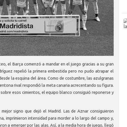
nteo, el Barça comenzó a mandar en el juego gracias a su gran
dríguez repelió la primera embestida pero no pudo atrapar el
 desde la esquina del área. Como de costumbre, las azulgranas
tentona rival respondió la meta canaria acrecentando su figura.
 sobre esos cimientos, el equipo blanco consiguió reponerse y
el mejor signo que dejó el Madrid. Las de Aznar consiguieron
ana, imprimieron intensidad para morder a lo largo del campo y,
 a emerger por las alas. Así, a la media hora de juego, llegó