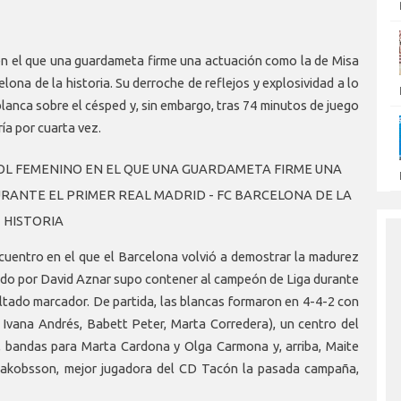
 en el que una guardameta firme una actuación como la de Misa
ona de la historia. Su derroche de reflejos y explosividad a lo
 blanca sobre el césped y, sin embargo, tras 74 minutos de juego
ría por cuarta vez.
BOL FEMENINO EN EL QUE UNA GUARDAMETA FIRME UNA
RANTE EL PRIMER REAL MADRID - FC BARCELONA DE LA
HISTORIA
ncuentro en el que el Barcelona volvió a demostrar la madurez
nado por David Aznar supo contener al campeón de Liga durante
ultado marcador. De partida, las blancas formaron en 4-4-2 con
 Ivana Andrés, Babett Peter, Marta Corredera), un centro del
, bandas para Marta Cardona y Olga Carmona y, arriba, Maite
Jakobsson, mejor jugadora del CD Tacón la pasada campaña,