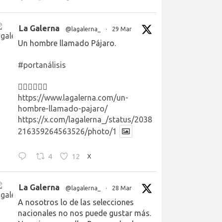
La Galerna
@lagalerna_
·
29 Mar
Un hombre llamado Pájaro.
#portanálisis
👉🏻👉🏻👉🏻
https://www.lagalerna.com/un-
hombre-llamado-pajaro/
https://x.com/lagalerna_/status/2038
216359264563526/photo/1
4
12
X
La Galerna
@lagalerna_
·
28 Mar
A nosotros lo de las selecciones
nacionales no nos puede gustar más.