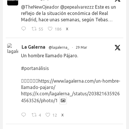
@TheNewOjeador
@pepealvarezzz
Este es un
reflejo de la situación económica del Real
Madrid, hace unas semanas, según Tebas…
55
186
X
La Galerna
@lagalerna_
·
29 Mar
Un hombre llamado Pájaro.
#portanálisis
👉🏻👉🏻👉🏻
https://www.lagalerna.com/un-hombre-
llamado-pajaro/
https://x.com/lagalerna_/status/203821635926
4563526/photo/1
4
12
X