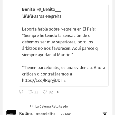
Benito
@_Benito___
💣💣💣Barsa-Negreira
Laporta habla sobre Negreira en El País:
"Siempre he tenido la sensación de q
debemos ser muy superiores, porq los
árbitros no nos favorecen. Aquí parece q
siempre ayudan al Madrid."
"Tienen barcelonitis, es una evidencia. Ahora
critican q contratáramos a
https://t.co/lRqryjUDTE
33
92
X
La Galerna Retuiteado
Kollins
@pepekollins
·
29 Mar