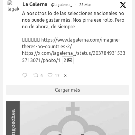
La Galerna
@lagalerna_
·
28 Mar
A nosotros lo de las selecciones nacionales no
nos puede gustar más. Nos pirra ese rollo. Pero
no de ahora, de siempre
👉🏻👉🏻👉🏻
https://www.lagalerna.com/imagine-
theres-no-countries-2/
https://x.com/lagalerna_/status/203784931533
5713071/photo/1
2
6
17
X
Cargar más