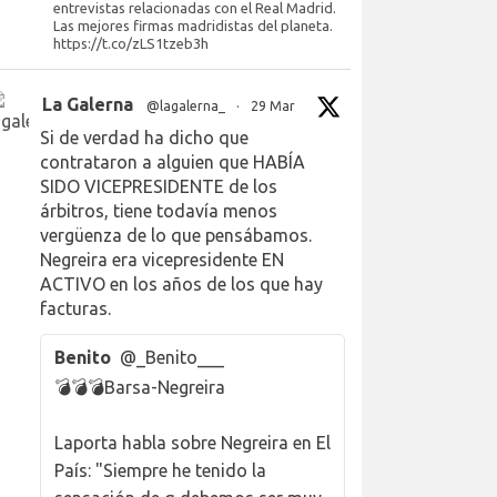
entrevistas relacionadas con el Real Madrid.
Las mejores firmas madridistas del planeta.
https://t.co/zLS1tzeb3h
La Galerna
@lagalerna_
·
29 Mar
Si de verdad ha dicho que
contrataron a alguien que HABÍA
SIDO VICEPRESIDENTE de los
árbitros, tiene todavía menos
vergüenza de lo que pensábamos.
Negreira era vicepresidente EN
ACTIVO en los años de los que hay
facturas.
Benito
@_Benito___
💣💣💣Barsa-Negreira
Laporta habla sobre Negreira en El
País: "Siempre he tenido la