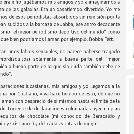
do era niño jugábamos mis amigos y yo a imaginarnos a
 de las galaxias. Era un pasatiempo divertido. Yo me
os de esos periodistas absorbidos sin remisión por la
ban subidos a la barcaza de Jabba, ese antro decadente
 mismo “el mejor periodismo deportivo del mundo” como
que bien podríamos llamar, por ejemplo, Bobba Fett.
ran unos labios sensuales, no parece haberse tragado
ordisquitos) solamente a buena parte del “mejor
ién a buena parte de lo que sin duda también debe de
undo”.
mparaciones lucasianas, mis amigos y yo llegamos a la
ana por Cristiano, y ya hace tiempo de esto, de que no
o aman con desprecio de sí mismos hasta el límite de la
el torrente de declaraciones culminadas ayer, en plan
equitos de chocolate (mi conocido de Baracaldo y
io y Cristiano...) y delicadas virutas de mugre.