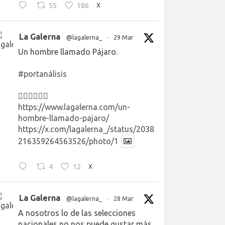
55
186
X
La Galerna
@lagalerna_
·
29 Mar
Un hombre llamado Pájaro.
#portanálisis
👉🏻👉🏻👉🏻
https://www.lagalerna.com/un-
hombre-llamado-pajaro/
https://x.com/lagalerna_/status/2038
216359264563526/photo/1
4
12
X
La Galerna
@lagalerna_
·
28 Mar
A nosotros lo de las selecciones
nacionales no nos puede gustar más.