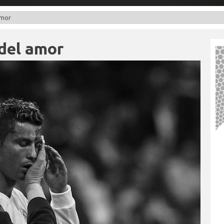
amor
 del amor