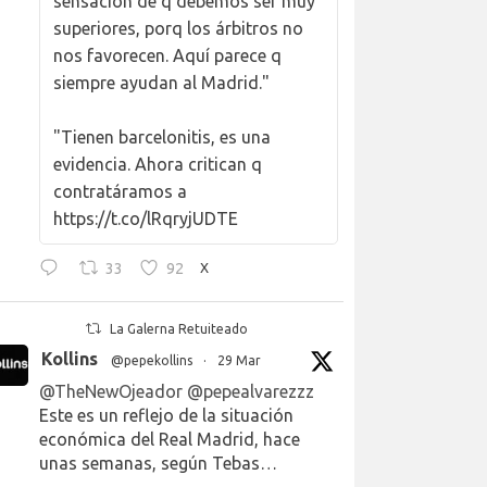
sensación de q debemos ser muy
superiores, porq los árbitros no
nos favorecen. Aquí parece q
siempre ayudan al Madrid."
"Tienen barcelonitis, es una
evidencia. Ahora critican q
contratáramos a
https://t.co/lRqryjUDTE
33
92
X
La Galerna Retuiteado
Kollins
@pepekollins
·
29 Mar
@TheNewOjeador
@pepealvarezzz
Este es un reflejo de la situación
económica del Real Madrid, hace
unas semanas, según Tebas…