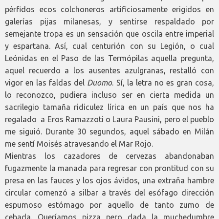
pérfidos ecos colchoneros artificiosamente erigidos en
galerías pijas milanesas, y sentirse respaldado por
semejante tropa es un sensación que oscila entre imperial
y espartana. Así, cual centurión con su Legión, o cual
Leónidas en el Paso de las Termópilas aquella pregunta,
aquel recuerdo a los ausentes azulgranas, restalló con
vigor en las faldas del
Duomo
. Sí, la letra no es gran cosa,
lo reconozco, pudiera incluso ser en cierta medida un
sacrilegio tamaña ridiculez lírica en un país que nos ha
regalado a Eros Ramazzoti o Laura Pausini, pero el pueblo
me siguió. Durante 30 segundos, aquel sábado en Milán
me sentí Moisés atravesando el Mar Rojo.
Mientras los cazadores de cervezas abandonaban
fugazmente la manada para regresar con prontitud con su
presa en las fauces y los ojos ávidos, una extraña hambre
circular comenzó a silbar a través del esófago dirección
espumoso estómago por aquello de tanto zumo de
cebada. Queríamos pizza pero dada la muchedumbre