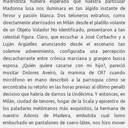
madridista hubiera esperado que nuestra particular
Madonna lusa nos iluminara en tan álgido instante de
fervor y pasión blanca. Dos teloneros extraños, como
directamente aterrizados en Milán desde el platillo volante
de un Objeto Volador No Identificado, presentaron a tan
celestial figura. Claro, que escuchar a José Corbacho y a
Luján Argüelles anunciando desde el escenario tan
solemne advenimiento, configuraba una percepción
descacharrante entre crónica marciana y granjero busca
esposa. ¿Quién quiere casarse con mi hijo?, pareció
musitar Dolores Aveiro, la mamma de CR7 cuando
micrófono en mano describió a la parroquia cómo se
encontraba su retoño en las horas previas al último penalti
decisivo que habría de darnos la Undécima. Y entonces, en
Milán, ciudad de tenores, hogar de la Scala y epicentro de
los paladares melómanos más exquisitos, la hermana de
nuestro Adonis de Madeira, embutida cual lomo
embuchado en pantalones de cuero-látex, nos hizo mover