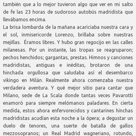
también que a lo mejor tuvieron algo que ver en mi salto
de fe las 23 horas de sudoroso autobús madridista que
llevábamos encima.
La brisa lombarda de la mañana acariciaba nuestra cara y
el sol, inmisericorde Lorenzo, brillaba sobre nuestras
mejillas. Éramos libres. Y hubo gran regocijo en las calles
milanesas. Por un instante, las tropas se reagruparon;
pechos henchidos; gargantas, prestas. Himnos y canciones
madridistas, antiguas e inéditas, brotaron de una
hinchada orgullosa que saludaba así el desembarco
vikingo en Milán. Realmente ahora comenzaba nuestra
verdadera aventura. Y qué mejor sitio para cantar que
Milano, sede de La Scala donde tantas veces Pavarotti
enamoró para siempre melómanos paladares. En cierta
medida, estos ahora enfervorecidos y cantarines hinchas
madridistas acudían esta noche a la ópera; a degustar un
duelo de tenores, una suerte de batalla de gallos
mezzosopranos; un Real Madrid wagneriano, rotundo,