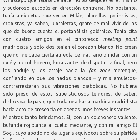
y sudoroso autobús en dirección contraria. No obstante,
tenía amiguetes que ver en Milán, plumillas, periodistas,
cronistas, ya saben, juntaletras, gente de mal vivir de las
que da buena cuenta el portanálisis galérnico. Tenía cita
con cuatro amigos en el pintoresco
meeting point
madridista y sólo dos tenían el corazón blanco. No crean
que no me daba cierta aureola de mal fario brindar con un
culé y un colchonero, horas antes de disputar la final, pero
los abduje y los atraje hacia la
fan zone
merengue,
confiando en que los hados blancos – y mis amuletos-
contrarrestaran sus vibraciones diabólicas. No hubiera
sido preso de estos supersticiosos temores, de saber,
dicho sea de paso, que toda una hada madrina madridista
haría acto de presencia en apenas unos breves instantes.
Mientras tanto brindamos. Sí, con un colchonero valiente,
bufanda rojiblanca al cuello mediante, y con mi amigo El
Soçi, cuyo apodo no da lugar a equívocos sobre su pérfida