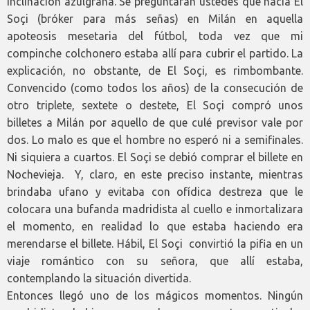
inclinación azulgrana. Se preguntarán ustedes que hacía El
Soçi (bróker para más señas) en Milán en aquella
apoteosis mesetaria del fútbol, toda vez que mi
compinche colchonero estaba allí para cubrir el partido. La
explicación, no obstante, de El Soçi, es rimbombante.
Convencido (como todos los años) de la consecución de
otro triplete, sextete o destete, El Soçi compró unos
billetes a Milán por aquello de que culé previsor vale por
dos. Lo malo es que el hombre no esperó ni a semifinales.
Ni siquiera a cuartos. El Soçi se debió comprar el billete en
Nochevieja. Y, claro, en este preciso instante, mientras
brindaba ufano y evitaba con ofídica destreza que le
colocara una bufanda madridista al cuello e inmortalizara
el momento, en realidad lo que estaba haciendo era
merendarse el billete. Hábil, El Soçi convirtió la pifia en un
viaje romántico con su señora, que allí estaba,
contemplando la situación divertida.
Entonces llegó uno de los mágicos momentos. Ningún