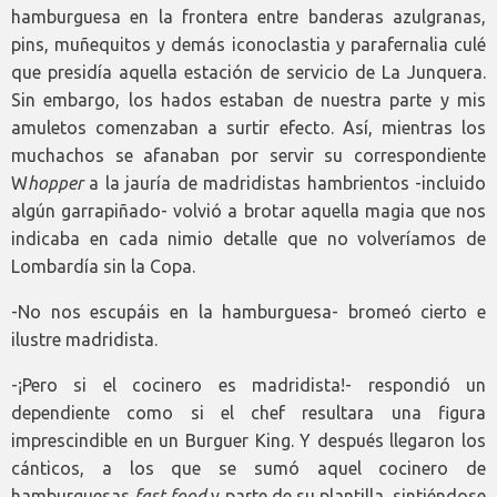
hamburguesa en la frontera entre banderas azulgranas,
pins, muñequitos y demás iconoclastia y parafernalia culé
que presidía aquella estación de servicio de La Junquera.
Sin embargo, los hados estaban de nuestra parte y mis
amuletos comenzaban a surtir efecto. Así, mientras los
muchachos se afanaban por servir su correspondiente
W
hopper
a la jauría de madridistas hambrientos -incluido
algún garrapiñado- volvió a brotar aquella magia que nos
indicaba en cada nimio detalle que no volveríamos de
Lombardía sin la Copa.
-No nos escupáis en la hamburguesa- bromeó cierto e
ilustre madridista.
-¡Pero si el cocinero es madridista!- respondió un
dependiente como si el chef resultara una figura
imprescindible en un Burguer King. Y después llegaron los
cánticos, a los que se sumó aquel cocinero de
hamburguesas
fast food
y parte de su plantilla, sintiéndose