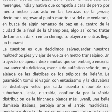
merengue, india y nativa que competía a cara de perro por
medio metro cuadrado en las terrazas de la
piazza
,
decidimos regresar al punto madridista del que veníamos,
en busca de algún remanso de paz en el centro de la
ciudad de la final de la Champions, algo así como tratar
de tomar un daikiri en un chiringuito playero mientras llega
un tsunami.
La cuestión es que decidimos salvaguardar nuestros
maltrechos pies y viajar de vuelta en metro transalpino. Un
trayecto de apenas diez minutos que sin embargo encierra
una anécdota deliciosa, esencia de auténtico señorío, muy
alejada de las diatribas de los púlpitos de Relaño. La
guarnición tomó el vagón con entusiasmo y la chavalería
se distribuyó veloz por cada asiento disponible del
suburbano. Lenta, distraída, confundida por la rápida
distribución de la hinchada blanca más juvenil, una bella
damisela italiana, perpleja ante el arrojo madridista,
quedó paralizada, de pie, en una esquina, amarrada a su