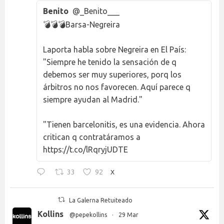
Benito
@_Benito___
💣💣💣Barsa-Negreira
Laporta habla sobre Negreira en El País:
"Siempre he tenido la sensación de q
debemos ser muy superiores, porq los
árbitros no nos favorecen. Aquí parece q
siempre ayudan al Madrid."
"Tienen barcelonitis, es una evidencia. Ahora
critican q contratáramos a
https://t.co/lRqryjUDTE
33
92
X
La Galerna Retuiteado
Kollins
@pepekollins
·
29 Mar