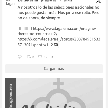
@lagalerna_
·
28 Mar
A nosotros lo de las selecciones nacionales no
nos puede gustar más. Nos pirra ese rollo. Pero
no de ahora, de siempre
👉🏻👉🏻👉🏻
https://www.lagalerna.com/imagine-
theres-no-countries-2/
https://x.com/lagalerna_/status/203784931533
5713071/photo/1
2
6
17
X
Cargar más