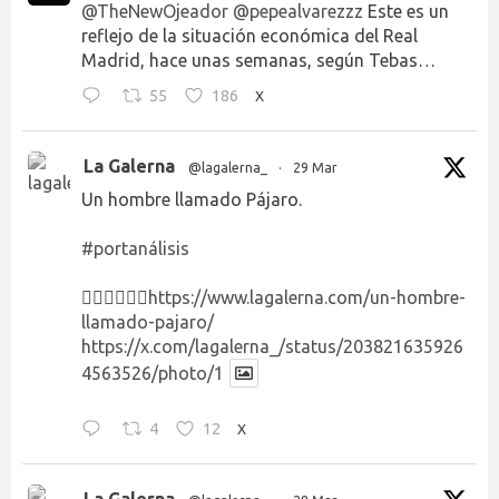
@TheNewOjeador
@pepealvarezzz
Este es un
reflejo de la situación económica del Real
Madrid, hace unas semanas, según Tebas…
55
186
X
La Galerna
@lagalerna_
·
29 Mar
Un hombre llamado Pájaro.
#portanálisis
👉🏻👉🏻👉🏻
https://www.lagalerna.com/un-hombre-
llamado-pajaro/
https://x.com/lagalerna_/status/203821635926
4563526/photo/1
4
12
X
La Galerna