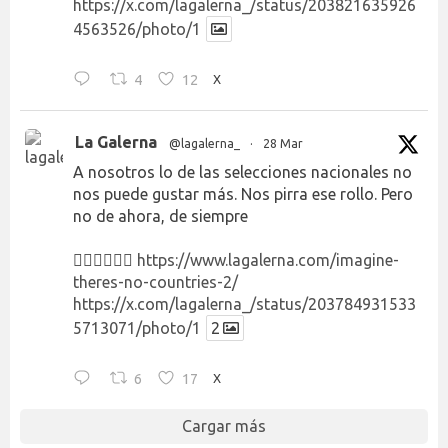
https://x.com/lagalerna_/status/203821635926
4563526/photo/1
4
12
X
La Galerna
@lagalerna_
·
28 Mar
A nosotros lo de las selecciones nacionales no
nos puede gustar más. Nos pirra ese rollo. Pero
no de ahora, de siempre
👉🏻👉🏻👉🏻
https://www.lagalerna.com/imagine-
theres-no-countries-2/
https://x.com/lagalerna_/status/203784931533
5713071/photo/1
2
6
17
X
Cargar más