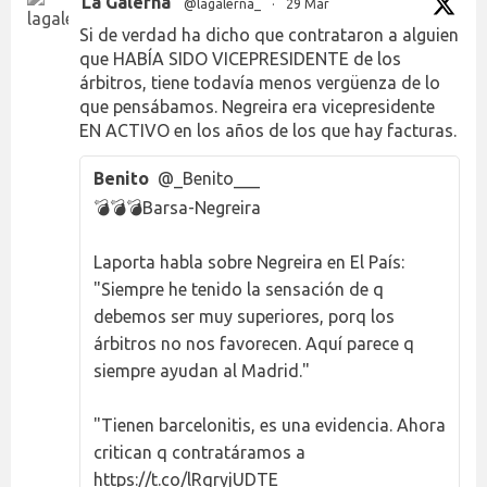
La Galerna
@lagalerna_
·
29 Mar
Si de verdad ha dicho que contrataron a alguien
que HABÍA SIDO VICEPRESIDENTE de los
árbitros, tiene todavía menos vergüenza de lo
que pensábamos. Negreira era vicepresidente
EN ACTIVO en los años de los que hay facturas.
Benito
@_Benito___
💣💣💣Barsa-Negreira
Laporta habla sobre Negreira en El País:
"Siempre he tenido la sensación de q
debemos ser muy superiores, porq los
árbitros no nos favorecen. Aquí parece q
siempre ayudan al Madrid."
"Tienen barcelonitis, es una evidencia. Ahora
critican q contratáramos a
https://t.co/lRqryjUDTE