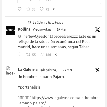
33
92
X
La Galerna Retuiteado
Kollins
@pepekollins
·
29 Mar
@TheNewOjeador
@pepealvarezzz
Este es un
reflejo de la situación económica del Real
Madrid, hace unas semanas, según Tebas…
55
186
X
La Galerna
@lagalerna_
·
29 Mar
Un hombre llamado Pájaro.
#portanálisis
👉🏻👉🏻👉🏻
https://www.lagalerna.com/un-hombre-
llamado-pajaro/