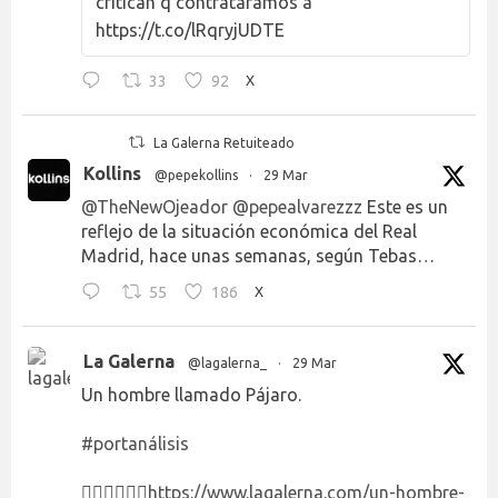
critican q contratáramos a
https://t.co/lRqryjUDTE
33
92
X
La Galerna Retuiteado
Kollins
@pepekollins
·
29 Mar
@TheNewOjeador
@pepealvarezzz
Este es un
reflejo de la situación económica del Real
Madrid, hace unas semanas, según Tebas…
55
186
X
La Galerna
@lagalerna_
·
29 Mar
Un hombre llamado Pájaro.
#portanálisis
👉🏻👉🏻👉🏻
https://www.lagalerna.com/un-hombre-