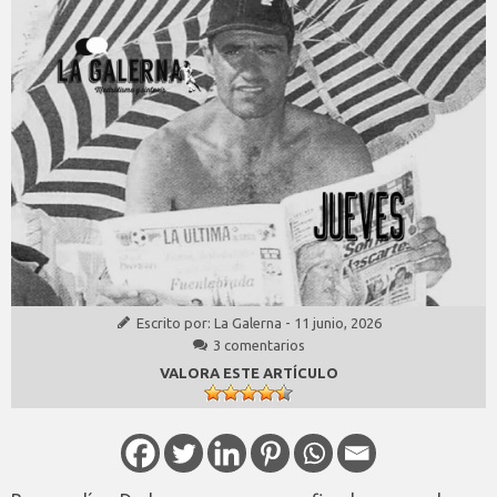
Escrito por:
La Galerna
-
11 junio, 2026
3 comentarios
VALORA ESTE ARTÍCULO