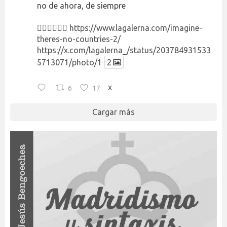
no de ahora, de siempre
👉🏻👉🏻👉🏻
https://www.lagalerna.com/imagine-
theres-no-countries-2/
https://x.com/lagalerna_/status/203784931533
5713071/photo/1
2
6
17
X
Cargar más