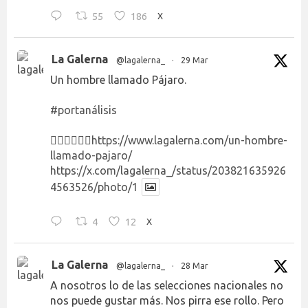
55
186
X
La Galerna
@lagalerna_
·
29 Mar
Un hombre llamado Pájaro.
#portanálisis
👉🏻👉🏻👉🏻
https://www.lagalerna.com/un-hombre-
llamado-pajaro/
https://x.com/lagalerna_/status/203821635926
4563526/photo/1
4
12
X
La Galerna
@lagalerna_
·
28 Mar
A nosotros lo de las selecciones nacionales no
nos puede gustar más. Nos pirra ese rollo. Pero