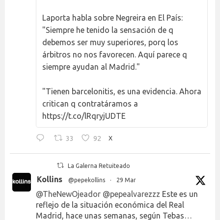
Laporta habla sobre Negreira en El País:
"Siempre he tenido la sensación de q
debemos ser muy superiores, porq los
árbitros no nos favorecen. Aquí parece q
siempre ayudan al Madrid."
"Tienen barcelonitis, es una evidencia. Ahora
critican q contratáramos a
https://t.co/lRqryjUDTE
33
92
X
La Galerna Retuiteado
Kollins
@pepekollins
·
29 Mar
@TheNewOjeador
@pepealvarezzz
Este es un
reflejo de la situación económica del Real
Madrid, hace unas semanas, según Tebas…