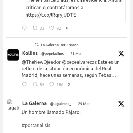
critican q contratáramos a
https://t.co/lRqryjUDTE
33
92
X
La Galerna Retuiteado
Kollins
@pepekollins
·
29 Mar
@TheNewOjeador
@pepealvarezzz
Este es un
reflejo de la situación económica del Real
Madrid, hace unas semanas, según Tebas…
55
186
X
La Galerna
@lagalerna_
·
29 Mar
Un hombre llamado Pájaro.
#portanálisis