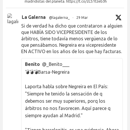
madridistas del planeta. https://t.co/zLS1tzeb3h
La Galerna
@lagalerna_
·
29 Mar
Si de verdad ha dicho que contrataron a alguien
que HABÍA SIDO VICEPRESIDENTE de los
árbitros, tiene todavía menos vergüenza de lo
que pensábamos. Negreira era vicepresidente
EN ACTIVO en los años de los que hay facturas.
Benito
@_Benito___
💣💣💣Barsa-Negreira
Laporta habla sobre Negreira en El País:
"Siempre he tenido la sensación de q
debemos ser muy superiores, porq los
árbitros no nos favorecen. Aquí parece q
siempre ayudan al Madrid."
"Tienen barcelonitis, es una evidencia. Ahora