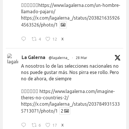
👉🏻👉🏻👉🏻
https://www.lagalerna.com/un-hombre-
llamado-pajaro/
https://x.com/lagalerna_/status/203821635926
4563526/photo/1
4
12
X
La Galerna
@lagalerna_
·
28 Mar
A nosotros lo de las selecciones nacionales no
nos puede gustar más. Nos pirra ese rollo. Pero
no de ahora, de siempre
👉🏻👉🏻👉🏻
https://www.lagalerna.com/imagine-
theres-no-countries-2/
https://x.com/lagalerna_/status/203784931533
5713071/photo/1
2
6
17
X