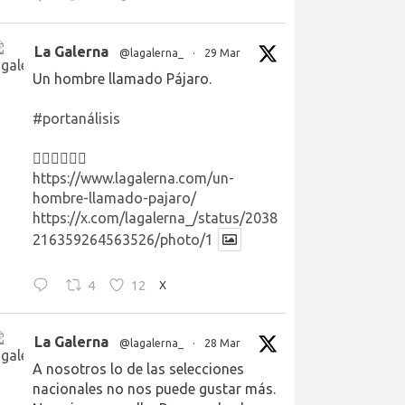
La Galerna
@lagalerna_
·
29 Mar
Un hombre llamado Pájaro.
#portanálisis
👉🏻👉🏻👉🏻
https://www.lagalerna.com/un-
hombre-llamado-pajaro/
https://x.com/lagalerna_/status/2038
216359264563526/photo/1
4
12
X
La Galerna
@lagalerna_
·
28 Mar
A nosotros lo de las selecciones
nacionales no nos puede gustar más.