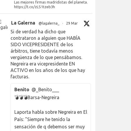
Las mejores firmas madridistas del planeta.
https://t.co/zLS1tzeb3h
La Galerna
@lagalerna_
·
29 Mar
Si de verdad ha dicho que
contrataron a alguien que HABÍA
SIDO VICEPRESIDENTE de los
árbitros, tiene todavía menos
vergüenza de lo que pensábamos.
Negreira era vicepresidente EN
ACTIVO en los años de los que hay
facturas.
Benito
@_Benito___
💣💣💣Barsa-Negreira
Laporta habla sobre Negreira en El
País: "Siempre he tenido la
sensación de q debemos ser muy