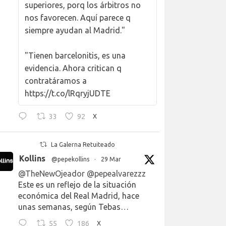
superiores, porq los árbitros no
nos favorecen. Aquí parece q
siempre ayudan al Madrid."
"Tienen barcelonitis, es una
evidencia. Ahora critican q
contratáramos a
https://t.co/lRqryjUDTE
33
92
X
La Galerna Retuiteado
Kollins
@pepekollins
·
29 Mar
@TheNewOjeador
@pepealvarezzz
Este es un reflejo de la situación
económica del Real Madrid, hace
unas semanas, según Tebas…
55
186
X