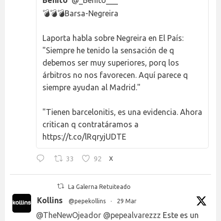
💣💣💣Barsa-Negreira
Laporta habla sobre Negreira en El País:
"Siempre he tenido la sensación de q
debemos ser muy superiores, porq los
árbitros no nos favorecen. Aquí parece q
siempre ayudan al Madrid."
"Tienen barcelonitis, es una evidencia. Ahora
critican q contratáramos a
https://t.co/lRqryjUDTE
33
92
X
La Galerna Retuiteado
Kollins
@pepekollins
·
29 Mar
@TheNewOjeador
@pepealvarezzz
Este es un