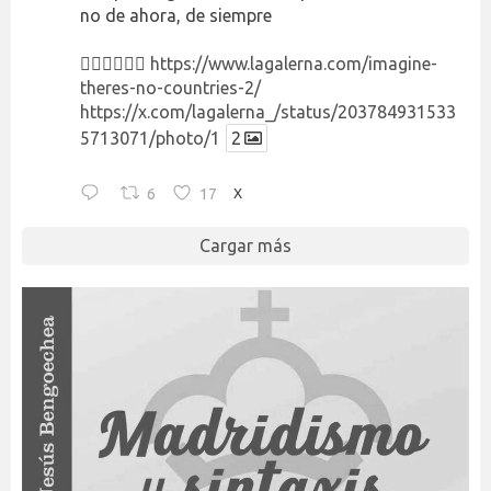
no de ahora, de siempre
👉🏻👉🏻👉🏻
https://www.lagalerna.com/imagine-
theres-no-countries-2/
https://x.com/lagalerna_/status/203784931533
5713071/photo/1
2
6
17
X
Cargar más