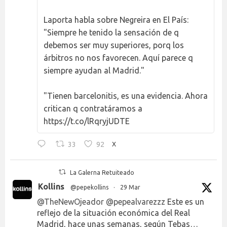
Laporta habla sobre Negreira en El País:
"Siempre he tenido la sensación de q
debemos ser muy superiores, porq los
árbitros no nos favorecen. Aquí parece q
siempre ayudan al Madrid."
"Tienen barcelonitis, es una evidencia. Ahora
critican q contratáramos a
https://t.co/lRqryjUDTE
33
92
X
La Galerna Retuiteado
Kollins
@pepekollins
·
29 Mar
@TheNewOjeador
@pepealvarezzz
Este es un
reflejo de la situación económica del Real
Madrid, hace unas semanas, según Tebas…