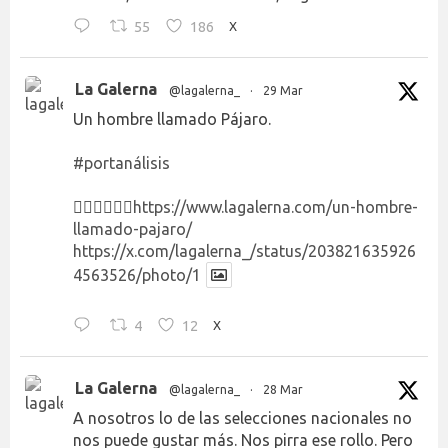
55
186
X
La Galerna
@lagalerna_
·
29 Mar
Un hombre llamado Pájaro.
#portanálisis
👉🏻👉🏻👉🏻
https://www.lagalerna.com/un-hombre-
llamado-pajaro/
https://x.com/lagalerna_/status/203821635926
4563526/photo/1
4
12
X
La Galerna
@lagalerna_
·
28 Mar
A nosotros lo de las selecciones nacionales no
nos puede gustar más. Nos pirra ese rollo. Pero