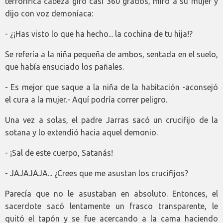
terrorífica cabeza giró casi 360 grados, miró a su mujer y
dijo con voz demoníaca:
- ¿¡Has visto lo que ha hecho... la cochina de tu hija!?
Se refería a la niña pequeña de ambos, sentada en el suelo,
que había ensuciado los pañales.
- Es mejor que saque a la niña de la habitación -aconsejó
el cura a la mujer.- Aquí podría correr peligro.
Una vez a solas, el padre Jarras sacó un crucifijo de la
sotana y lo extendió hacia aquel demonio.
- ¡Sal de este cuerpo, Satanás!
- JAJAJAJA... ¿Crees que me asustan los crucifijos?
Parecía que no le asustaban en absoluto. Entonces, el
sacerdote sacó lentamente un frasco transparente, le
quitó el tapón y se fue acercando a la cama haciendo