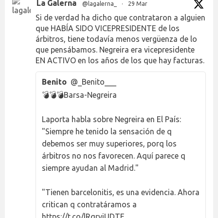
La Galerna
@lagalerna_
·
29 Mar
Si de verdad ha dicho que contrataron a alguien
que HABÍA SIDO VICEPRESIDENTE de los
árbitros, tiene todavía menos vergüenza de lo
que pensábamos. Negreira era vicepresidente
EN ACTIVO en los años de los que hay facturas.
Benito
@_Benito___
💣💣💣Barsa-Negreira
Laporta habla sobre Negreira en El País:
"Siempre he tenido la sensación de q
debemos ser muy superiores, porq los
árbitros no nos favorecen. Aquí parece q
siempre ayudan al Madrid."
"Tienen barcelonitis, es una evidencia. Ahora
critican q contratáramos a
https://t.co/lRqryjUDTE