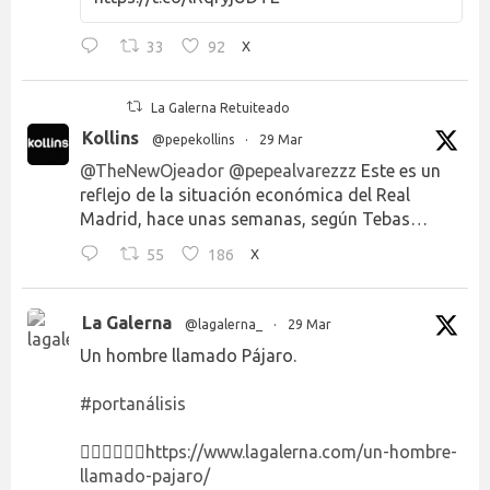
33
92
X
La Galerna Retuiteado
Kollins
@pepekollins
·
29 Mar
@TheNewOjeador
@pepealvarezzz
Este es un
reflejo de la situación económica del Real
Madrid, hace unas semanas, según Tebas…
55
186
X
La Galerna
@lagalerna_
·
29 Mar
Un hombre llamado Pájaro.
#portanálisis
👉🏻👉🏻👉🏻
https://www.lagalerna.com/un-hombre-
llamado-pajaro/