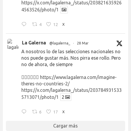
https://x.com/lagalerna_/status/203821635926
4563526/photo/1
4
12
X
La Galerna
@lagalerna_
·
28 Mar
A nosotros lo de las selecciones nacionales no
nos puede gustar más. Nos pirra ese rollo. Pero
no de ahora, de siempre
👉🏻👉🏻👉🏻
https://www.lagalerna.com/imagine-
theres-no-countries-2/
https://x.com/lagalerna_/status/203784931533
5713071/photo/1
2
6
17
X
Cargar más