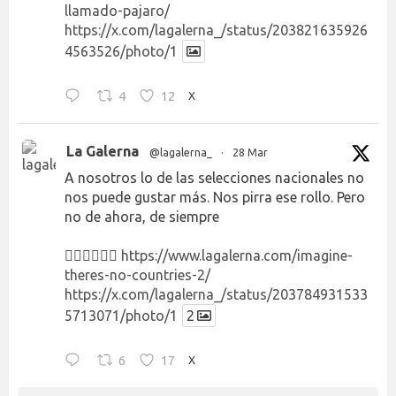
llamado-pajaro/
https://x.com/lagalerna_/status/203821635926
4563526/photo/1
4
12
X
La Galerna
@lagalerna_
·
28 Mar
A nosotros lo de las selecciones nacionales no
nos puede gustar más. Nos pirra ese rollo. Pero
no de ahora, de siempre
👉🏻👉🏻👉🏻
https://www.lagalerna.com/imagine-
theres-no-countries-2/
https://x.com/lagalerna_/status/203784931533
5713071/photo/1
2
6
17
X