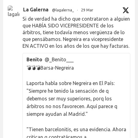
La Galerna
@lagalerna_
·
29 Mar
Si de verdad ha dicho que contrataron a alguien
que HABÍA SIDO VICEPRESIDENTE de los
árbitros, tiene todavía menos vergüenza de lo
que pensábamos. Negreira era vicepresidente
EN ACTIVO en los años de los que hay facturas.
Benito
@_Benito___
💣💣💣Barsa-Negreira
Laporta habla sobre Negreira en El País:
"Siempre he tenido la sensación de q
debemos ser muy superiores, porq los
árbitros no nos favorecen. Aquí parece q
siempre ayudan al Madrid."
"Tienen barcelonitis, es una evidencia. Ahora
critican q contratáramos a