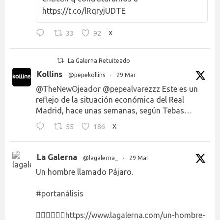
https://t.co/lRqryjUDTE
33
92
X
La Galerna Retuiteado
Kollins
@pepekollins
·
29 Mar
@TheNewOjeador
@pepealvarezzz
Este es un
reflejo de la situación económica del Real
Madrid, hace unas semanas, según Tebas…
55
186
X
La Galerna
@lagalerna_
·
29 Mar
Un hombre llamado Pájaro.
#portanálisis
👉🏻👉🏻👉🏻
https://www.lagalerna.com/un-hombre-