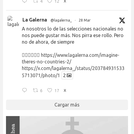
4
12
X
La Galerna
@lagalerna_
·
28 Mar
A nosotros lo de las selecciones nacionales no
nos puede gustar más. Nos pirra ese rollo. Pero
no de ahora, de siempre
👉🏻👉🏻👉🏻
https://www.lagalerna.com/imagine-
theres-no-countries-2/
https://x.com/lagalerna_/status/203784931533
5713071/photo/1
2
6
17
X
Cargar más