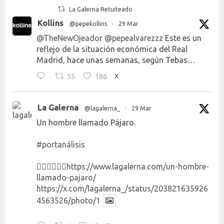
La Galerna Retuiteado
Kollins
@pepekollins
·
29 Mar
@TheNewOjeador
@pepealvarezzz
Este es un
reflejo de la situación económica del Real
Madrid, hace unas semanas, según Tebas…
55
186
X
La Galerna
@lagalerna_
·
29 Mar
Un hombre llamado Pájaro.
#portanálisis
👉🏻👉🏻👉🏻
https://www.lagalerna.com/un-hombre-
llamado-pajaro/
https://x.com/lagalerna_/status/203821635926
4563526/photo/1