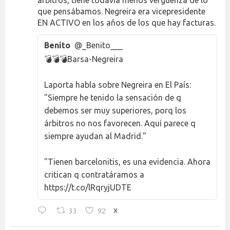
árbitros, tiene todavía menos vergüenza de lo
que pensábamos. Negreira era vicepresidente
EN ACTIVO en los años de los que hay facturas.
Benito
@_Benito___
💣💣💣Barsa-Negreira
Laporta habla sobre Negreira en El País:
"Siempre he tenido la sensación de q
debemos ser muy superiores, porq los
árbitros no nos favorecen. Aquí parece q
siempre ayudan al Madrid."
"Tienen barcelonitis, es una evidencia. Ahora
critican q contratáramos a
https://t.co/lRqryjUDTE
33
92
X