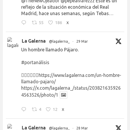
@TheNewOjeador
@pepealvarezzz
Este es un
reflejo de la situación económica del Real
Madrid, hace unas semanas, según Tebas…
55
186
X
La Galerna
@lagalerna_
·
29 Mar
Un hombre llamado Pájaro.
#portanálisis
👉🏻👉🏻👉🏻
https://www.lagalerna.com/un-hombre-
llamado-pajaro/
https://x.com/lagalerna_/status/203821635926
4563526/photo/1
4
12
X
La Galerna
@lagalerna_
·
28 Mar