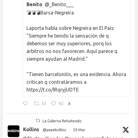
Benito
@_Benito___
💣💣💣Barsa-Negreira
Laporta habla sobre Negreira en El País:
"Siempre he tenido la sensación de q
debemos ser muy superiores, porq los
árbitros no nos favorecen. Aquí parece q
siempre ayudan al Madrid."
"Tienen barcelonitis, es una evidencia. Ahora
critican q contratáramos a
https://t.co/lRqryjUDTE
33
92
X
La Galerna Retuiteado
Kollins
@pepekollins
·
29 Mar