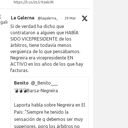
https://t.co/zLS1tzeb3h
La Galerna
@lagalerna_
·
29 Mar
Si de verdad ha dicho que
contrataron a alguien que HABÍA
SIDO VICEPRESIDENTE de los
árbitros, tiene todavía menos
vergüenza de lo que pensábamos.
Negreira era vicepresidente EN
ACTIVO en los años de los que hay
facturas.
Benito
@_Benito___
💣💣💣Barsa-Negreira
Laporta habla sobre Negreira en El
País: "Siempre he tenido la
sensación de q debemos ser muy
superiores, porq los árbitros no