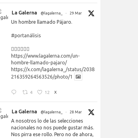
La Galerna
@lagalerna_
·
29 Mar
Un hombre llamado Pájaro.
#portanálisis
👉🏻👉🏻👉🏻
https://www.lagalerna.com/un-
hombre-llamado-pajaro/
https://x.com/lagalerna_/status/2038
216359264563526/photo/1
4
12
X
La Galerna
@lagalerna_
·
28 Mar
A nosotros lo de las selecciones
nacionales no nos puede gustar más.
Nos pirra ese rollo. Pero no de ahora,