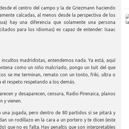
desde el centro del campo y la de Griezmann haciendo
mente calcadas, al menos desde la perspectiva de los
ua) hay una diferencia que solamente una persona
tados para los idiomas) es capaz de entender: Isaac
 incultos madridistas, entendemos nada. Ya está, aquí
n antena como un niño malcriado, pongo un tuit del que
s se me terminan, remato con un tonto, friki, ultra o
a el respeto respetando a los demás.
recen y desaparecen, censura, Radio Pirenaica, planos
n y vienen.
a una jugada, pero dentro de 80 partidos sí se pitará y
n un rodillazo en la cara a un portero y te dicen (este
) que no es falta. Hay penaltis que son interpretables