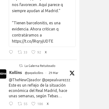
nos favorecen. Aquí parece q
siempre ayudan al Madrid."
"Tienen barcelonitis, es una
evidencia. Ahora critican q
contratáramos a
https://t.co/lRqryjUDTE
33
92
X
La Galerna Retuiteado
Kollins
@pepekollins
·
29 Mar
@TheNewOjeador
@pepealvarezzz
Este es un reflejo de la situación
económica del Real Madrid, hace
unas semanas, según Tebas…
55
186
X