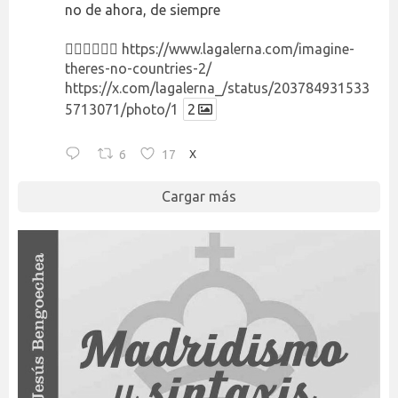
no de ahora, de siempre
👉🏻👉🏻👉🏻
https://www.lagalerna.com/imagine-
theres-no-countries-2/
https://x.com/lagalerna_/status/203784931533
5713071/photo/1
2
6
17
X
Cargar más