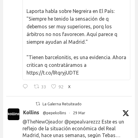
Laporta habla sobre Negreira en El País:
"Siempre he tenido la sensación de q
debemos ser muy superiores, porq los
árbitros no nos favorecen. Aquí parece q
siempre ayudan al Madrid."
"Tienen barcelonitis, es una evidencia. Ahora
critican q contratáramos a
https://t.co/lRqryjUDTE
33
92
X
La Galerna Retuiteado
Kollins
@pepekollins
·
29 Mar
@TheNewOjeador
@pepealvarezzz
Este es un
reflejo de la situación económica del Real
Madrid, hace unas semanas, según Tebas…