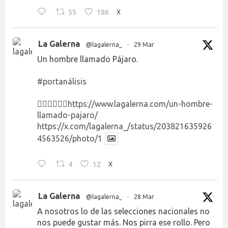
55
186
X
La Galerna
@lagalerna_
·
29 Mar
Un hombre llamado Pájaro.
#portanálisis
👉🏻👉🏻👉🏻
https://www.lagalerna.com/un-hombre-
llamado-pajaro/
https://x.com/lagalerna_/status/203821635926
4563526/photo/1
4
12
X
La Galerna
@lagalerna_
·
28 Mar
A nosotros lo de las selecciones nacionales no
nos puede gustar más. Nos pirra ese rollo. Pero