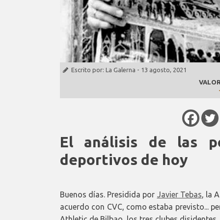
Escrito por:
La Galerna
-
13 agosto, 2021
VALOR
El análisis de las p
deportivos de hoy
Buenos días. Presidida por
Javier Tebas
, la 
acuerdo con CVC, como estaba previsto... pe
Athletic de Bilbao, los tres clubes disidentes.