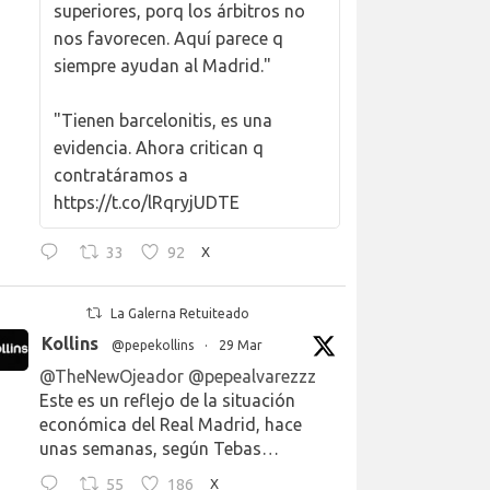
superiores, porq los árbitros no
nos favorecen. Aquí parece q
siempre ayudan al Madrid."
"Tienen barcelonitis, es una
evidencia. Ahora critican q
contratáramos a
https://t.co/lRqryjUDTE
33
92
X
La Galerna Retuiteado
Kollins
@pepekollins
·
29 Mar
@TheNewOjeador
@pepealvarezzz
Este es un reflejo de la situación
económica del Real Madrid, hace
unas semanas, según Tebas…
55
186
X