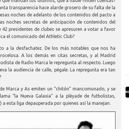
 lo que mandan tus dídimos, que a nadie rinden cuentas?
nta transparencia hace alarde grosero de su falta de la
sas noches de adelanto de los contenidos del pacto a
s noches secretas de anticipación de contenidos del
42 presidentes de clubes se apresuren a votar a favor
ica el comunicado del Athletic Club?
 a la desfachatez. De los más notables que nos ha
procelosa. A los demás en citas secretas, y al Madrid
iodista de Radio Marca le repregunta al respecto. Luego
eva la audiencia de calle, pégale. La repregunta era tan
?
s de Marca y As emiten un “chitón” mancomunado, y se
ama “la Nueva Galaxia” a la pléyade de futbolistas,
 a esta liga depauperada por quienes así la manejan.