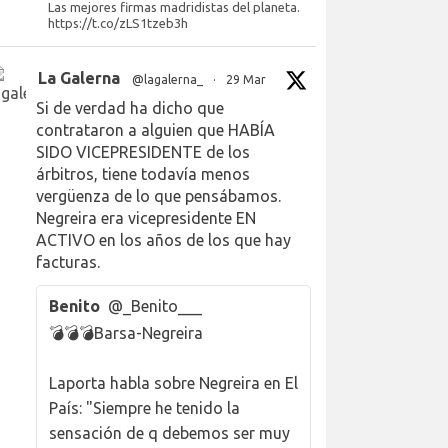
Las mejores firmas madridistas del planeta.
https://t.co/zLS1tzeb3h
La Galerna
@lagalerna_
·
29 Mar
Si de verdad ha dicho que
contrataron a alguien que HABÍA
SIDO VICEPRESIDENTE de los
árbitros, tiene todavía menos
vergüenza de lo que pensábamos.
Negreira era vicepresidente EN
ACTIVO en los años de los que hay
facturas.
Benito
@_Benito___
💣💣💣Barsa-Negreira
Laporta habla sobre Negreira en El
País: "Siempre he tenido la
sensación de q debemos ser muy