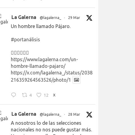
La Galerna
@lagalerna_
·
29 Mar
Un hombre llamado Pájaro.
#portanálisis
👉🏻👉🏻👉🏻
https://www.lagalerna.com/un-
hombre-llamado-pajaro/
https://x.com/lagalerna_/status/2038
216359264563526/photo/1
4
12
X
La Galerna
@lagalerna_
·
28 Mar
A nosotros lo de las selecciones
nacionales no nos puede gustar más.