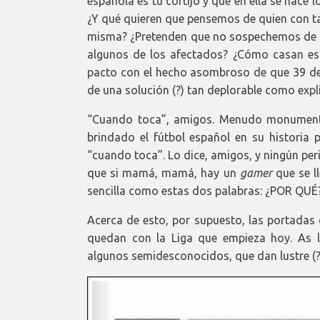
española es tu cortijo y que en ella se hace
¿Y qué quieren que pensemos de quien con ta
misma? ¿Pretenden que no sospechemos de e
algunos de los afectados? ¿Cómo casan esa
pacto con el hecho asombroso de que 39 de 
de una solución (?) tan deplorable como expl
“Cuando toca”, amigos. Menudo monumento
brindado el fútbol español en su historia 
“cuando toca”. Lo dice, amigos, y ningún per
que si mamá, mamá, hay un
gamer
que se ll
sencilla como estas dos palabras: ¿POR QUÉ
Acerca de esto, por supuesto, las portada
quedan con la Liga que empieza hoy. As ll
algunos semidesconocidos, que dan lustre (?)