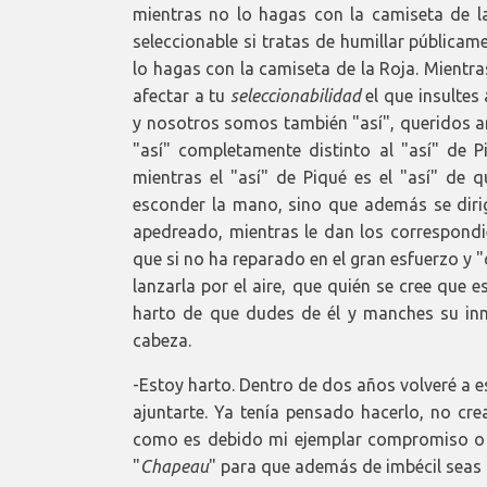
mientras no lo hagas con la camiseta de la
seleccionable si tratas de humillar públicam
lo hagas con la camiseta de la Roja. Mientr
afectar a tu
seleccionabilidad
el que insultes 
y nosotros somos también "así", queridos am
"así" completamente distinto al "así" de Pi
mientras el "así" de Piqué es el "así" de q
esconder la mano, sino que además se dirig
apedreado, mientras le dan los correspondi
que si no ha reparado en el gran esfuerzo y 
lanzarla por el aire, que quién se cree que
harto de que dudes de él y manches su in
cabeza.
-Estoy harto. Dentro de dos años volveré a e
ajuntarte. Ya tenía pensado hacerlo, no cre
como es debido mi ejemplar compromiso o
"
Chapeau
" para que además de imbécil seas 