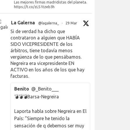
Las mejores firmas madridistas del planeta.
https://t.co/zLS1tzeb3h
La Galerna
@lagalerna_
·
29 Mar
Si de verdad ha dicho que
contrataron a alguien que HABÍA
SIDO VICEPRESIDENTE de los
árbitros, tiene todavía menos
vergüenza de lo que pensábamos.
Negreira era vicepresidente EN
ACTIVO en los años de los que hay
facturas.
Benito
@_Benito___
💣💣💣Barsa-Negreira
Laporta habla sobre Negreira en El
País: "Siempre he tenido la
sensación de q debemos ser muy