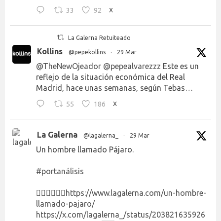
33
92
X
La Galerna Retuiteado
Kollins
@pepekollins
·
29 Mar
@TheNewOjeador
@pepealvarezzz
Este es un
reflejo de la situación económica del Real
Madrid, hace unas semanas, según Tebas…
55
186
X
La Galerna
@lagalerna_
·
29 Mar
Un hombre llamado Pájaro.
#portanálisis
👉🏻👉🏻👉🏻
https://www.lagalerna.com/un-hombre-
llamado-pajaro/
https://x.com/lagalerna_/status/203821635926