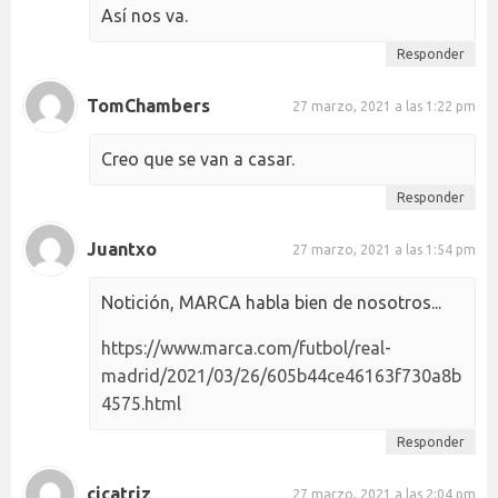
Así nos va.
Responder
TomChambers
27 marzo, 2021 a las 1:22 pm
Creo que se van a casar.
Responder
Juantxo
27 marzo, 2021 a las 1:54 pm
Notición, MARCA habla bien de nosotros...
https://www.marca.com/futbol/real-
madrid/2021/03/26/605b44ce46163f730a8b
4575.html
Responder
cicatriz
27 marzo, 2021 a las 2:04 pm