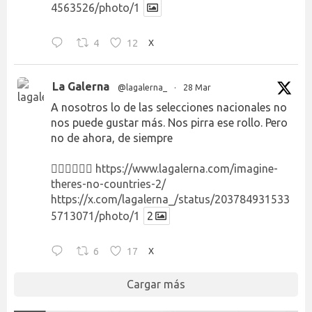
4563526/photo/1
4
12
X
La Galerna
@lagalerna_
·
28 Mar
A nosotros lo de las selecciones nacionales no
nos puede gustar más. Nos pirra ese rollo. Pero
no de ahora, de siempre
👉🏻👉🏻👉🏻
https://www.lagalerna.com/imagine-
theres-no-countries-2/
https://x.com/lagalerna_/status/203784931533
5713071/photo/1
2
6
17
X
Cargar más