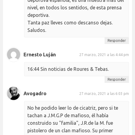
deportiva española, es una muestra más del
nivel, en todos los sentidos, de esta prensa
deportiva.
Tanta paz lleves como descanso dejas.
Saludos.
Responder
Ernesto Luján
27 marzo, 2021 a las 4:44 pm
16:44 Sin noticias de Roures & Tebas.
Responder
Avogadro
27 marzo, 2021 a las 6:03 pm
No he podido leer lo de cicatriz, pero si te
tachan a J.M.G.P de mafioso, él había
construido su "familia", J.R.de la M. fue
pistolero de un clan mafioso. Su primer