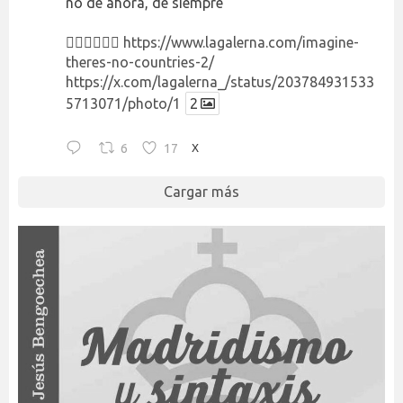
no de ahora, de siempre
👉🏻👉🏻👉🏻
https://www.lagalerna.com/imagine-
theres-no-countries-2/
https://x.com/lagalerna_/status/203784931533
5713071/photo/1
2
6
17
X
Cargar más