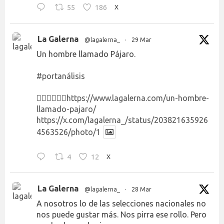
55
186
X
La Galerna
@lagalerna_
·
29 Mar
Un hombre llamado Pájaro.
#portanálisis
👉🏻👉🏻👉🏻
https://www.lagalerna.com/un-hombre-
llamado-pajaro/
https://x.com/lagalerna_/status/203821635926
4563526/photo/1
4
12
X
La Galerna
@lagalerna_
·
28 Mar
A nosotros lo de las selecciones nacionales no
nos puede gustar más. Nos pirra ese rollo. Pero