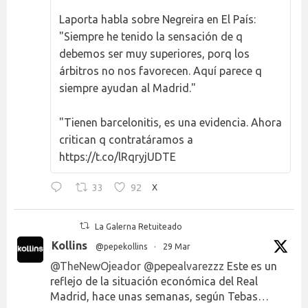
Laporta habla sobre Negreira en El País:
"Siempre he tenido la sensación de q
debemos ser muy superiores, porq los
árbitros no nos favorecen. Aquí parece q
siempre ayudan al Madrid."
"Tienen barcelonitis, es una evidencia. Ahora
critican q contratáramos a
https://t.co/lRqryjUDTE
33
92
X
La Galerna Retuiteado
Kollins
@pepekollins
·
29 Mar
@TheNewOjeador
@pepealvarezzz
Este es un
reflejo de la situación económica del Real
Madrid, hace unas semanas, según Tebas…