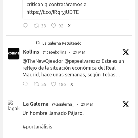
critican q contratáramos a
https://t.co/lRqryjUDTE
33
92
X
La Galerna Retuiteado
Kollins
@pepekollins
·
29 Mar
@TheNewOjeador
@pepealvarezzz
Este es un
reflejo de la situación económica del Real
Madrid, hace unas semanas, según Tebas…
55
186
X
La Galerna
@lagalerna_
·
29 Mar
Un hombre llamado Pájaro.
#portanálisis