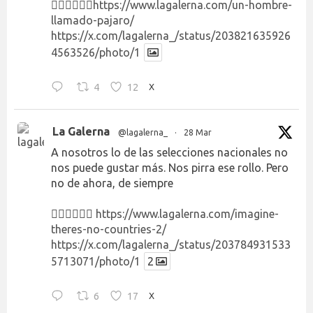
👉🏻👉🏻👉🏻
https://www.lagalerna.com/un-hombre-
llamado-pajaro/
https://x.com/lagalerna_/status/203821635926
4563526/photo/1
4
12
X
La Galerna
@lagalerna_
·
28 Mar
A nosotros lo de las selecciones nacionales no
nos puede gustar más. Nos pirra ese rollo. Pero
no de ahora, de siempre
👉🏻👉🏻👉🏻
https://www.lagalerna.com/imagine-
theres-no-countries-2/
https://x.com/lagalerna_/status/203784931533
5713071/photo/1
2
6
17
X