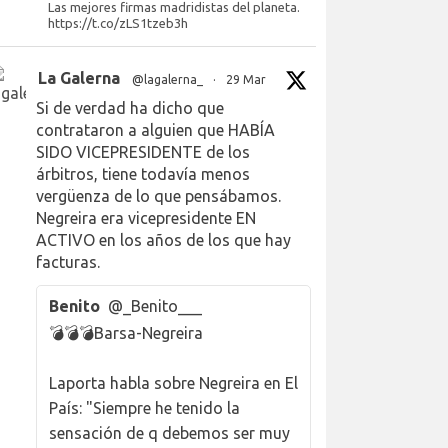
Las mejores firmas madridistas del planeta.
https://t.co/zLS1tzeb3h
La Galerna
@lagalerna_
·
29 Mar
Si de verdad ha dicho que
contrataron a alguien que HABÍA
SIDO VICEPRESIDENTE de los
árbitros, tiene todavía menos
vergüenza de lo que pensábamos.
Negreira era vicepresidente EN
ACTIVO en los años de los que hay
facturas.
Benito
@_Benito___
💣💣💣Barsa-Negreira
Laporta habla sobre Negreira en El
País: "Siempre he tenido la
sensación de q debemos ser muy