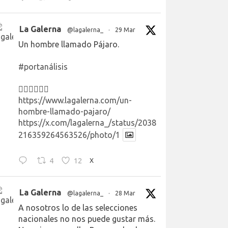
La Galerna
@lagalerna_
·
29 Mar
Un hombre llamado Pájaro.
#portanálisis
👉🏻👉🏻👉🏻
https://www.lagalerna.com/un-
hombre-llamado-pajaro/
https://x.com/lagalerna_/status/2038
216359264563526/photo/1
4
12
X
La Galerna
@lagalerna_
·
28 Mar
A nosotros lo de las selecciones
nacionales no nos puede gustar más.