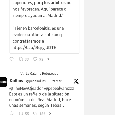
superiores, porq los árbitros no
nos favorecen. Aquí parece q
siempre ayudan al Madrid."
"Tienen barcelonitis, es una
evidencia. Ahora critican q
contratáramos a
https://t.co/lRqryjUDTE
33
92
X
La Galerna Retuiteado
Kollins
@pepekollins
·
29 Mar
@TheNewOjeador
@pepealvarezzz
Este es un reflejo de la situación
económica del Real Madrid, hace
unas semanas, según Tebas…
55
186
X