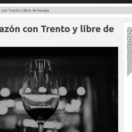
 con Trento y libre de herejía
razón con Trento y libre de