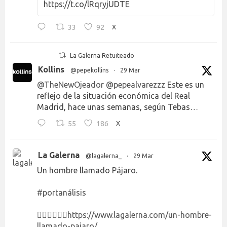
https://t.co/lRqryjUDTE
33
92
X
La Galerna Retuiteado
Kollins
@pepekollins
·
29 Mar
@TheNewOjeador
@pepealvarezzz
Este es un
reflejo de la situación económica del Real
Madrid, hace unas semanas, según Tebas…
55
186
X
La Galerna
@lagalerna_
·
29 Mar
Un hombre llamado Pájaro.
#portanálisis
👉🏻👉🏻👉🏻
https://www.lagalerna.com/un-hombre-
llamado-pajaro/