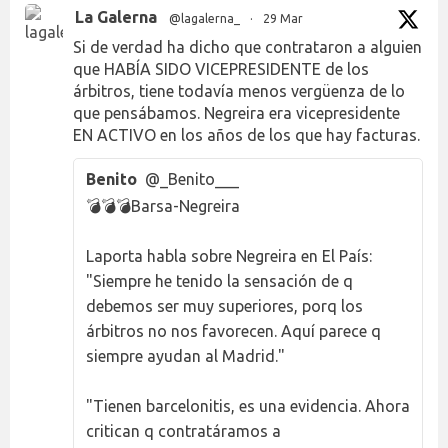
La Galerna
@lagalerna_
·
29 Mar
Si de verdad ha dicho que contrataron a alguien
que HABÍA SIDO VICEPRESIDENTE de los
árbitros, tiene todavía menos vergüenza de lo
que pensábamos. Negreira era vicepresidente
EN ACTIVO en los años de los que hay facturas.
Benito
@_Benito___
💣💣💣Barsa-Negreira
Laporta habla sobre Negreira en El País:
"Siempre he tenido la sensación de q
debemos ser muy superiores, porq los
árbitros no nos favorecen. Aquí parece q
siempre ayudan al Madrid."
"Tienen barcelonitis, es una evidencia. Ahora
critican q contratáramos a