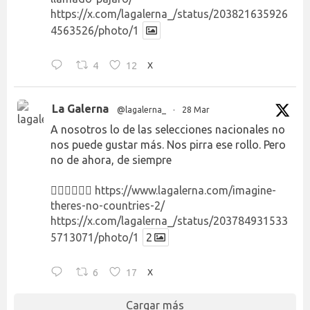
https://x.com/lagalerna_/status/203821635926
4563526/photo/1
4
12
X
La Galerna
@lagalerna_
·
28 Mar
A nosotros lo de las selecciones nacionales no
nos puede gustar más. Nos pirra ese rollo. Pero
no de ahora, de siempre
👉🏻👉🏻👉🏻
https://www.lagalerna.com/imagine-
theres-no-countries-2/
https://x.com/lagalerna_/status/203784931533
5713071/photo/1
2
6
17
X
Cargar más