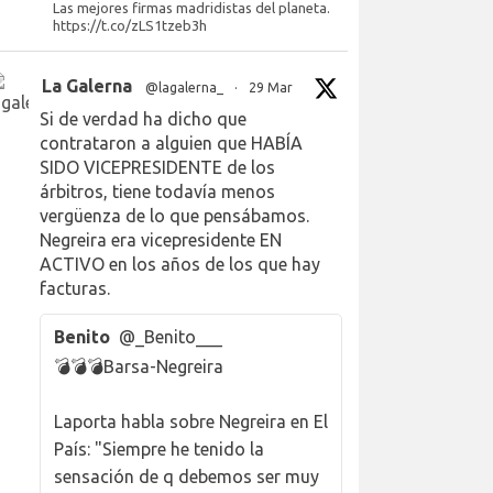
Las mejores firmas madridistas del planeta.
https://t.co/zLS1tzeb3h
La Galerna
@lagalerna_
·
29 Mar
Si de verdad ha dicho que
contrataron a alguien que HABÍA
SIDO VICEPRESIDENTE de los
árbitros, tiene todavía menos
vergüenza de lo que pensábamos.
Negreira era vicepresidente EN
ACTIVO en los años de los que hay
facturas.
Benito
@_Benito___
💣💣💣Barsa-Negreira
Laporta habla sobre Negreira en El
País: "Siempre he tenido la
sensación de q debemos ser muy