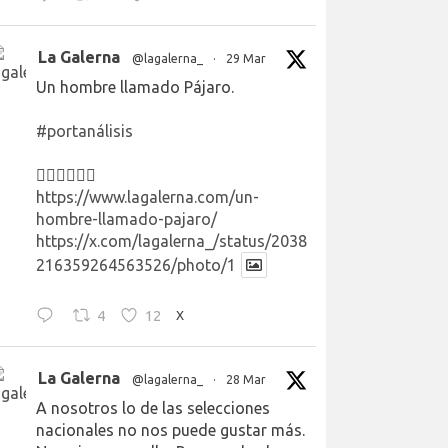
La Galerna
@lagalerna_
·
29 Mar
Un hombre llamado Pájaro.
#portanálisis
👉🏻👉🏻👉🏻
https://www.lagalerna.com/un-
hombre-llamado-pajaro/
https://x.com/lagalerna_/status/2038
216359264563526/photo/1
4
12
X
La Galerna
@lagalerna_
·
28 Mar
A nosotros lo de las selecciones
nacionales no nos puede gustar más.