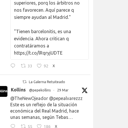
superiores, porq los árbitros no
nos favorecen. Aquí parece q
siempre ayudan al Madrid."
"Tienen barcelonitis, es una
evidencia. Ahora critican q
contratáramos a
https://t.co/lRqryjUDTE
33
92
X
La Galerna Retuiteado
Kollins
@pepekollins
·
29 Mar
@TheNewOjeador
@pepealvarezzz
Este es un reflejo de la situación
económica del Real Madrid, hace
unas semanas, según Tebas…
55
186
X