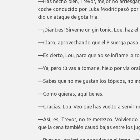
—Has hecho bien, Trevor, mejor no arriesgar, 
coche conducido por Luka Modrić pasó por la
dio un ataque de gota fría.
—¡Diantres! Sírveme un gin tonic, Lou, haz el 
—Claro, aprovechando que el Pisuerga pasa
—Es cierto, Lou, para que no se inflame la rod
—Ya, pero tú vas a tomar el hielo por vía ora
—Sabes que no me gustan los tópicos, no insi
—Como quieras, aquí tienes.
—Gracias, Lou. Veo que has vuelto a servirme
—Así, es, Trevor, no te merezco. Volviendo 
que la cena también causó bajas entre los ju
—Pues no, preferí no ahondar en el tema, ¿q