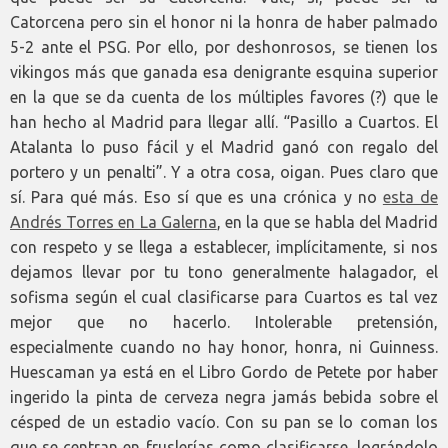
Catorcena pero sin el honor ni la honra de haber palmado
5-2 ante el PSG. Por ello, por deshonrosos, se tienen los
vikingos más que ganada esa denigrante esquina superior
en la que se da cuenta de los múltiples favores (?) que le
han hecho al Madrid para llegar allí. “Pasillo a Cuartos. El
Atalanta lo puso fácil y el Madrid ganó con regalo del
portero y un penalti”. Y a otra cosa, oigan. Pues claro que
sí. Para qué más. Eso sí que es una crónica y no
esta de
Andrés Torres en La Galerna
, en la que se habla del Madrid
con respeto y se llega a establecer, implícitamente, si nos
dejamos llevar por tu tono generalmente halagador, el
sofisma según el cual clasificarse para Cuartos es tal vez
mejor que no hacerlo. Intolerable pretensión,
especialmente cuando no hay honor, honra, ni Guinness.
Huescaman ya está en el Libro Gordo de Petete por haber
ingerido la pinta de cerveza negra jamás bebida sobre el
césped de un estadio vacío. Con su pan se lo coman los
que se centran en fruslerías como clasificarse, lográndolo