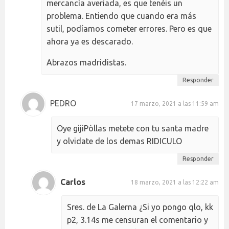
mercancía averiada, es que tenéis un
problema. Entiendo que cuando era más
sutil, podíamos cometer errores. Pero es que
ahora ya es descarado.
Abrazos madridistas.
Responder
PEDRO
17 marzo, 2021 a las 11:59 am
Oye gijiPòllas metete con tu santa madre
y olvidate de los demas RIDICULO
Responder
Carlos
18 marzo, 2021 a las 12:22 am
Sres. de La Galerna ¿Si yo pongo qlo, kk
p2, 3.14s me censuran el comentario y