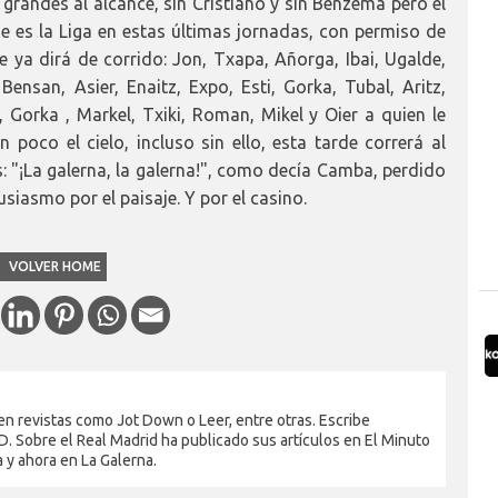
 grandes al alcance, sin Cristiano y sin Benzema pero el
que es la Liga en estas últimas jornadas, con permiso de
ue ya dirá de corrido: Jon, Txapa, Añorga, Ibai, Ugalde,
Bensan, Asier, Enaitz, Expo, Esti, Gorka, Tubal, Aritz,
ki, Gorka , Markel, Txiki, Roman, Mikel y Oier a quien le
n poco el cielo, incluso sin ello, esta tarde correrá al
: "¡La galerna, la galerna!", como decía Camba, perdido
siasmo por el paisaje. Y por el casino.
VOLVER HOME
en revistas como Jot Down o Leer, entre otras. Escribe
. Sobre el Real Madrid ha publicado sus artículos en El Minuto
a y ahora en La Galerna.