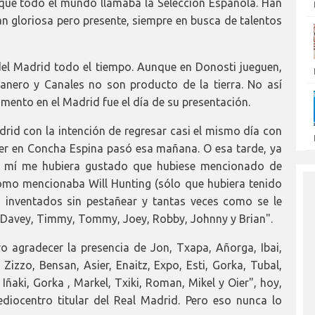
que todo el mundo llamaba la Selección Española. Han
tan gloriosa pero presente, siempre en busca de talentos
del Madrid todo el tiempo. Aunque en Donosti jueguen,
ranero y Canales no son producto de la tierra. No así
mento en el Madrid fue el día de su presentación.
drid con la intención de regresar casi el mismo día con
ier en Concha Espina pasó esa mañana. O esa tarde, ya
A mí me hubiera gustado que hubiese mencionado de
mo mencionaba Will Hunting (sólo que hubiera tenido
inventados sin pestañear y tantas veces como se le
y, Davey, Timmy, Tommy, Joey, Robby, Johnny y Brian".
ero agradecer la presencia de Jon, Txapa, Añorga, Ibai,
 Zizzo, Bensan, Asier, Enaitz, Expo, Esti, Gorka, Tubal,
o, Iñaki, Gorka , Markel, Txiki, Roman, Mikel y Oier", hoy,
iocentro titular del Real Madrid. Pero eso nunca lo