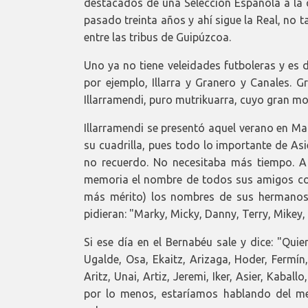
destacados de una Selección Española a la 
pasado treinta años y ahí sigue la Real, no 
entre las tribus de Guipúzcoa.
Uno ya no tiene veleidades futboleras y es 
por ejemplo, Illarra y Granero y Canales. G
Illarramendi, puro mutrikuarra, cuyo gran mo
Illarramendi se presentó aquel verano en Ma
su cuadrilla, pues todo lo importante de As
no recuerdo. No necesitaba más tiempo. 
memoria el nombre de todos sus amigos co
más mérito) los nombres de sus hermanos 
pidieran: "Marky, Micky, Danny, Terry, Mike
Si ese día en el Bernabéu sale y dice: "Qui
Ugalde, Osa, Ekaitz, Arizaga, Hoder, Fermín,
Aritz, Unai, Artiz, Jeremi, Iker, Asier, Kaball
por lo menos, estaríamos hablando del med