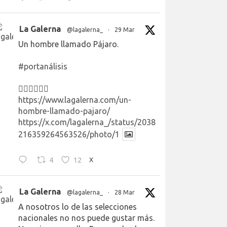
La Galerna
@lagalerna_
·
29 Mar
Un hombre llamado Pájaro.
#portanálisis
👉🏻👉🏻👉🏻
https://www.lagalerna.com/un-
hombre-llamado-pajaro/
https://x.com/lagalerna_/status/2038
216359264563526/photo/1
4
12
X
La Galerna
@lagalerna_
·
28 Mar
A nosotros lo de las selecciones
nacionales no nos puede gustar más.