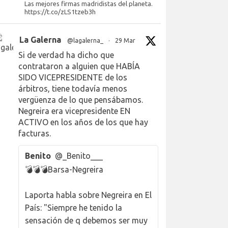
Las mejores firmas madridistas del planeta.
https://t.co/zLS1tzeb3h
La Galerna
@lagalerna_
·
29 Mar
Si de verdad ha dicho que
contrataron a alguien que HABÍA
SIDO VICEPRESIDENTE de los
árbitros, tiene todavía menos
vergüenza de lo que pensábamos.
Negreira era vicepresidente EN
ACTIVO en los años de los que hay
facturas.
Benito
@_Benito___
💣💣💣Barsa-Negreira
Laporta habla sobre Negreira en El
País: "Siempre he tenido la
sensación de q debemos ser muy