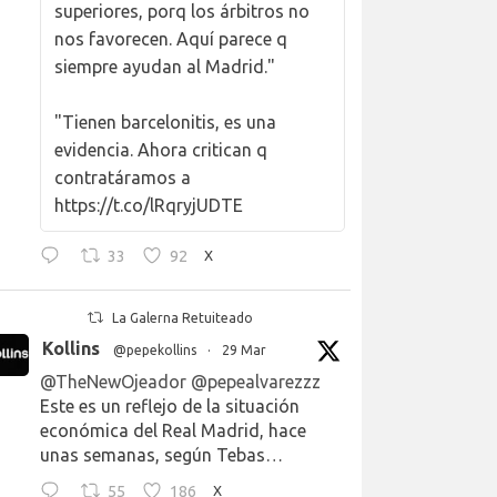
superiores, porq los árbitros no
nos favorecen. Aquí parece q
siempre ayudan al Madrid."
"Tienen barcelonitis, es una
evidencia. Ahora critican q
contratáramos a
https://t.co/lRqryjUDTE
33
92
X
La Galerna Retuiteado
Kollins
@pepekollins
·
29 Mar
@TheNewOjeador
@pepealvarezzz
Este es un reflejo de la situación
económica del Real Madrid, hace
unas semanas, según Tebas…
55
186
X