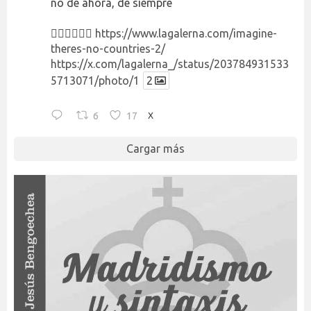
no de ahora, de siempre
👉🏻👉🏻👉🏻
https://www.lagalerna.com/imagine-
theres-no-countries-2/
https://x.com/lagalerna_/status/203784931533
5713071/photo/1
2
6
17
X
Cargar más