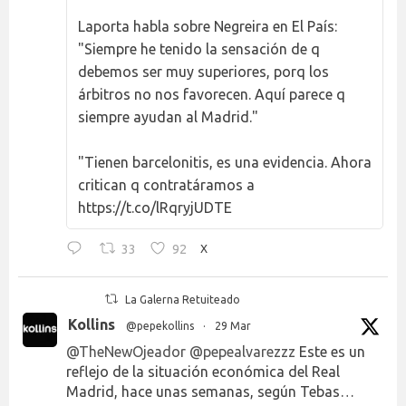
Laporta habla sobre Negreira en El País:
"Siempre he tenido la sensación de q
debemos ser muy superiores, porq los
árbitros no nos favorecen. Aquí parece q
siempre ayudan al Madrid."
"Tienen barcelonitis, es una evidencia. Ahora
critican q contratáramos a
https://t.co/lRqryjUDTE
33
92
X
La Galerna Retuiteado
Kollins
@pepekollins
·
29 Mar
@TheNewOjeador
@pepealvarezzz
Este es un
reflejo de la situación económica del Real
Madrid, hace unas semanas, según Tebas…