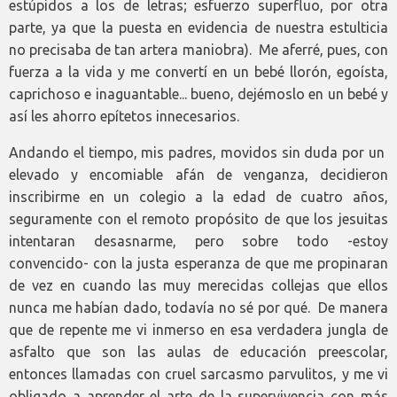
estúpidos a los de letras; esfuerzo superfluo, por otra
parte, ya que la puesta en evidencia de nuestra estulticia
no precisaba de tan artera maniobra). Me aferré, pues, con
fuerza a la vida y me convertí en un bebé llorón, egoísta,
caprichoso e inaguantable... bueno, dejémoslo en un bebé y
así les ahorro epítetos innecesarios.
Andando el tiempo, mis padres, movidos sin duda por un
elevado y encomiable afán de venganza, decidieron
inscribirme en un colegio a la edad de cuatro años,
seguramente con el remoto propósito de que los jesuitas
intentaran desasnarme, pero sobre todo -estoy
convencido- con la justa esperanza de que me propinaran
de vez en cuando las muy merecidas collejas que ellos
nunca me habían dado, todavía no sé por qué. De manera
que de repente me vi inmerso en esa verdadera jungla de
asfalto que son las aulas de educación preescolar,
entonces llamadas con cruel sarcasmo parvulitos, y me vi
obligado a aprender el arte de la supervivencia con más