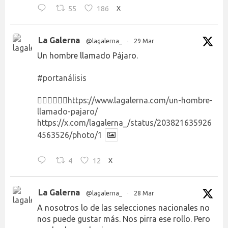
55
186
X
La Galerna
@lagalerna_
·
29 Mar
Un hombre llamado Pájaro.
#portanálisis
👉🏻👉🏻👉🏻
https://www.lagalerna.com/un-hombre-
llamado-pajaro/
https://x.com/lagalerna_/status/203821635926
4563526/photo/1
4
12
X
La Galerna
@lagalerna_
·
28 Mar
A nosotros lo de las selecciones nacionales no
nos puede gustar más. Nos pirra ese rollo. Pero