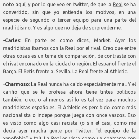
noto aquí, y por lo que veo en twitter, de que la
Real
se ha
convertido, sin que yo entienda los motivos, en una
especie de segundo o tercer equipo para una parte del
madridismo. Y es algo que no deja de sorprenderme.
-
Carles
: En parte es como dices, Market. Ayer los
madridistas íbamos con la Real por el rival. Creo que entre
otras cosas es un tema de comparación, de contraste con
el rival enconado en la ciudad o región. El español frente el
Barça. El Betis frente al Sevilla. La Real frente al Athletic.
-
Charmoso
: La Real nunca ha caído especialmente mal. Y el
cariño que se le profesa ahora tiene tintes políticos
también, creo, o al menos así lo es tal vez para muchos
madridistas españoles. El Athletic es percibido como más
nacionalista o indepe porque juega con once vascos. Eso
es visto como algo casi racista (o sin el casi, como me
decía ayer mucha gente por Twitter: "el equipo de la
xenofobia" y tal). La Real es vista como un contraste con