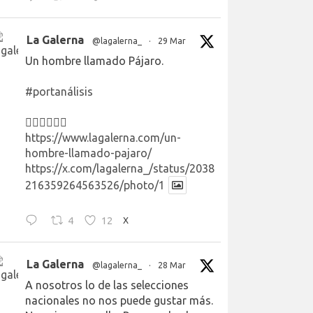
La Galerna
@lagalerna_
·
29 Mar
Un hombre llamado Pájaro.
#portanálisis
👉🏻👉🏻👉🏻
https://www.lagalerna.com/un-
hombre-llamado-pajaro/
https://x.com/lagalerna_/status/2038
216359264563526/photo/1
4
12
X
La Galerna
@lagalerna_
·
28 Mar
A nosotros lo de las selecciones
nacionales no nos puede gustar más.