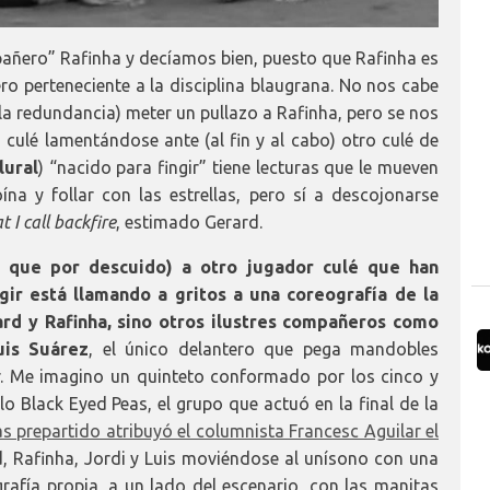
añero” Rafinha y decíamos bien, puesto que Rafinha es
ero perteneciente a la disciplina blaugrana. No nos cabe
 la redundancia) meter un pullazo a Rafinha, pero se nos
n culé lamentándose ante (al fin y al cabo) otro culé de
lural
) “nacido para fingir” tiene lecturas que le mueven
na y follar con las estrellas, pero sí a descojonarse
 I call backfire
, estimado Gerard.
 que por descuido) a otro jugador culé que han
gir está llamando a gritos a una coreografía de la
ard y Rafinha, sino otros ilustres compañeros como
uis Suárez
, el único delantero que pega mandobles
r. Me imagino un quinteto conformado por los cinco y
o Black Eyed Peas, el grupo que actuó en la final de la
as prepartido atribuyó el columnista Francesc Aguilar el
d, Rafinha, Jordi y Luis moviéndose al unísono con una
afía propia, a un lado del escenario, con las manitas