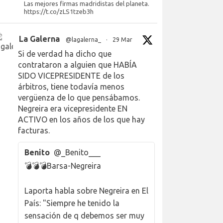
Las mejores firmas madridistas del planeta.
https://t.co/zLS1tzeb3h
La Galerna
@lagalerna_
·
29 Mar
Si de verdad ha dicho que
contrataron a alguien que HABÍA
SIDO VICEPRESIDENTE de los
árbitros, tiene todavía menos
vergüenza de lo que pensábamos.
Negreira era vicepresidente EN
ACTIVO en los años de los que hay
facturas.
Benito
@_Benito___
💣💣💣Barsa-Negreira
Laporta habla sobre Negreira en El
País: "Siempre he tenido la
sensación de q debemos ser muy