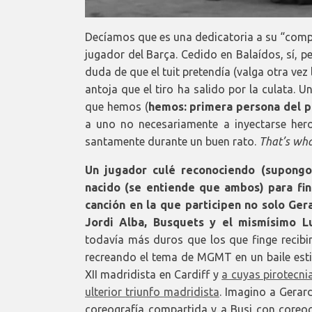
Decíamos que es una dedicatoria a su “comp
jugador del Barça. Cedido en Balaídos, sí, p
duda de que el tuit pretendía (valga otra vez
antoja que el tiro ha salido por la culata. U
que hemos (
hemos: primera persona del p
a uno no necesariamente a inyectarse heroí
santamente durante un buen rato.
That’s what
Un jugador culé reconociendo (supongo
nacido (se entiende que ambos) para fin
canción en la que participen no solo Ger
Jordi Alba, Busquets y el mismísimo L
todavía más duros que los que finge recibi
recreando el
tema de MGMT en un baile estil
XII madridista en Cardiff y
a cuyas pirotecni
ulterior triunfo madridista
. Imagino a Gerar
coreografía compartida y a Busi con coreogr