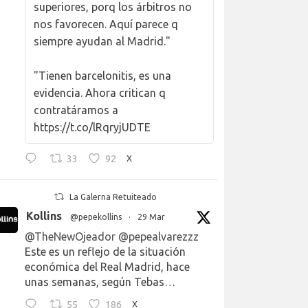
superiores, porq los árbitros no
nos favorecen. Aquí parece q
siempre ayudan al Madrid."
"Tienen barcelonitis, es una
evidencia. Ahora critican q
contratáramos a
https://t.co/lRqryjUDTE
33
92
X
La Galerna Retuiteado
Kollins
@pepekollins
·
29 Mar
@TheNewOjeador
@pepealvarezzz
Este es un reflejo de la situación
económica del Real Madrid, hace
unas semanas, según Tebas…
55
186
X