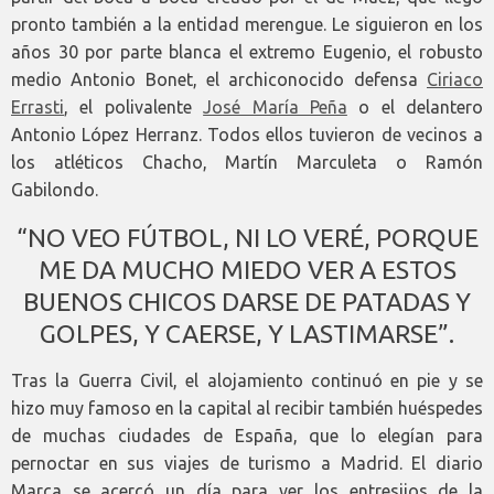
pronto también a la entidad merengue. Le siguieron en los
años 30 por parte blanca el extremo Eugenio, el robusto
medio Antonio Bonet, el archiconocido defensa
Ciriaco
Errasti
, el polivalente
José María Peña
o el delantero
Antonio López Herranz. Todos ellos tuvieron de vecinos a
los atléticos Chacho, Martín Marculeta o Ramón
Gabilondo.
“NO VEO FÚTBOL, NI LO VERÉ, PORQUE
ME DA MUCHO MIEDO VER A ESTOS
BUENOS CHICOS DARSE DE PATADAS Y
GOLPES, Y CAERSE, Y LASTIMARSE”.
Tras la Guerra Civil, el alojamiento continuó en pie y se
hizo muy famoso en la capital al recibir también huéspedes
de muchas ciudades de España, que lo elegían para
pernoctar en sus viajes de turismo a Madrid. El diario
Marca se acercó un día para ver los entresijos de la