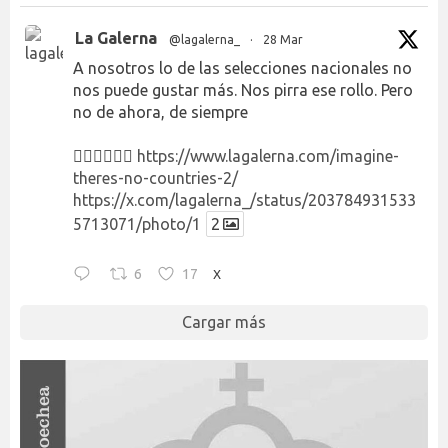
La Galerna
@lagalerna_
·
28 Mar
A nosotros lo de las selecciones nacionales no
nos puede gustar más. Nos pirra ese rollo. Pero
no de ahora, de siempre
👉🏻👉🏻👉🏻
https://www.lagalerna.com/imagine-
theres-no-countries-2/
https://x.com/lagalerna_/status/203784931533
5713071/photo/1
2
6
17
X
Cargar más