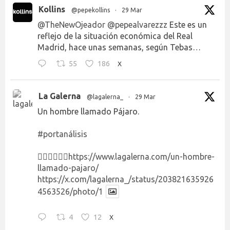
Kollins
@pepekollins
·
29 Mar
@TheNewOjeador
@pepealvarezzz
Este es un
reflejo de la situación económica del Real
Madrid, hace unas semanas, según Tebas…
55
186
X
La Galerna
@lagalerna_
·
29 Mar
Un hombre llamado Pájaro.
#portanálisis
👉🏻👉🏻👉🏻
https://www.lagalerna.com/un-hombre-
llamado-pajaro/
https://x.com/lagalerna_/status/203821635926
4563526/photo/1
4
12
X