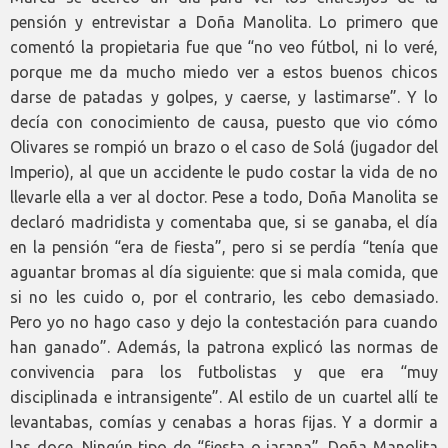
pensión y entrevistar a Doña Manolita. Lo primero que
comentó la propietaria fue que “no veo fútbol, ni lo veré,
porque me da mucho miedo ver a estos buenos chicos
darse de patadas y golpes, y caerse, y lastimarse”. Y lo
decía con conocimiento de causa, puesto que vio cómo
Olivares se rompió un brazo o el caso de Solá (jugador del
Imperio), al que un accidente le pudo costar la vida de no
llevarle ella a ver al doctor. Pese a todo, Doña Manolita se
declaró madridista y comentaba que, si se ganaba, el día
en la pensión “era de fiesta”, pero si se perdía “tenía que
aguantar bromas al día siguiente: que si mala comida, que
si no les cuido o, por el contrario, les cebo demasiado.
Pero yo no hago caso y dejo la contestación para cuando
han ganado”. Además, la patrona explicó las normas de
convivencia para los futbolistas y que era “muy
disciplinada e intransigente”. Al estilo de un cuartel allí te
levantabas, comías y cenabas a horas fijas. Y a dormir a
las doce. Ningún tipo de “fiesta o jarana”. Doña Manolita