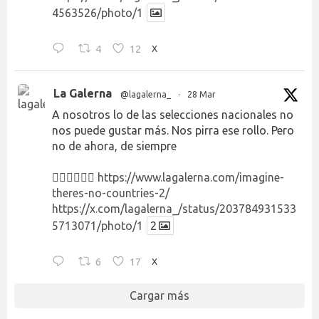
4563526/photo/1
4
12
X
La Galerna
@lagalerna_
·
28 Mar
A nosotros lo de las selecciones nacionales no
nos puede gustar más. Nos pirra ese rollo. Pero
no de ahora, de siempre
👉🏻👉🏻👉🏻
https://www.lagalerna.com/imagine-
theres-no-countries-2/
https://x.com/lagalerna_/status/203784931533
5713071/photo/1
2
6
17
X
Cargar más