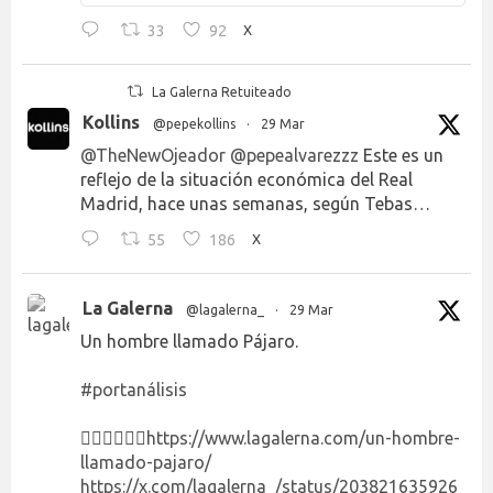
33
92
X
La Galerna Retuiteado
Kollins
@pepekollins
·
29 Mar
@TheNewOjeador
@pepealvarezzz
Este es un
reflejo de la situación económica del Real
Madrid, hace unas semanas, según Tebas…
55
186
X
La Galerna
@lagalerna_
·
29 Mar
Un hombre llamado Pájaro.
#portanálisis
👉🏻👉🏻👉🏻
https://www.lagalerna.com/un-hombre-
llamado-pajaro/
https://x.com/lagalerna_/status/203821635926