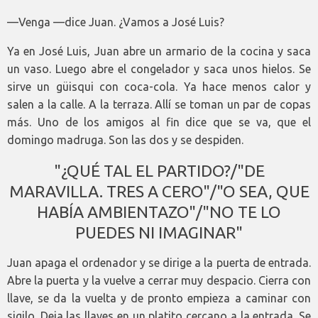
—Venga —dice Juan. ¿Vamos a José Luis?
Ya en José Luis, Juan abre un armario de la cocina y saca
un vaso. Luego abre el congelador y saca unos hielos. Se
sirve un güisqui con coca-cola. Ya hace menos calor y
salen a la calle. A la terraza. Allí se toman un par de copas
más. Uno de los amigos al fin dice que se va, que el
domingo madruga. Son las dos y se despiden.
"¿QUÉ TAL EL PARTIDO?/"DE
MARAVILLA. TRES A CERO"/"O SEA, QUE
HABÍA AMBIENTAZO"/"NO TE LO
PUEDES NI IMAGINAR"
Juan apaga el ordenador y se dirige a la puerta de entrada.
Abre la puerta y la vuelve a cerrar muy despacio. Cierra con
llave, se da la vuelta y de pronto empieza a caminar con
sigilo. Deja las llaves en un platito cercano a la entrada. Se