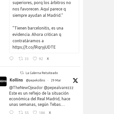
superiores, porq los árbitros no
nos favorecen. Aquí parece q
siempre ayudan al Madrid."
"Tienen barcelonitis, es una
evidencia. Ahora critican q
contratáramos a
https://t.co/lRqryjUDTE
33
92
X
La Galerna Retuiteado
Kollins
@pepekollins
·
29 Mar
@TheNewOjeador
@pepealvarezzz
Este es un reflejo de la situación
económica del Real Madrid, hace
unas semanas, según Tebas…
55
186
X