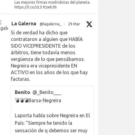
Las mejores firmas madridistas del planeta.
https://t.co/zLS1tzeb3h
La Galerna
@lagalerna_
·
29 Mar
Si de verdad ha dicho que
contrataron a alguien que HABÍA
SIDO VICEPRESIDENTE de los
árbitros, tiene todavía menos
vergüenza de lo que pensábamos.
Negreira era vicepresidente EN
ACTIVO en los años de los que hay
facturas.
Benito
@_Benito___
💣💣💣Barsa-Negreira
Laporta habla sobre Negreira en El
País: "Siempre he tenido la
sensación de q debemos ser muy