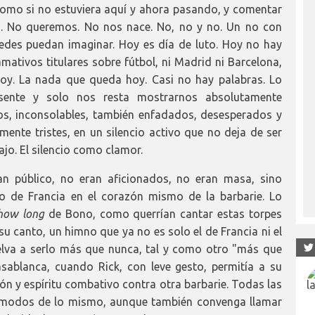
omo si no estuviera aquí y ahora pasando, y comentar
a. No queremos. No nos nace. No, no y no. Un no con
edes puedan imaginar. Hoy es día de luto. Hoy no hay
lamativos titulares sobre fútbol, ni Madrid ni Barcelona,
hoy. La nada que queda hoy. Casi no hay palabras. Lo
esente y solo nos resta mostrarnos absolutamente
s, inconsolables, también enfadados, desesperados y
mente tristes, en un silencio activo que no deja de ser
ajo. El silencio como clamor.
an público, no eran aficionados, no eran masa, sino
o de Francia en el corazón mismo de la barbarie. Lo
how long
de Bono, como querrían cantar estas torpes
su canto, un himno que ya no es solo el de Francia ni el
elva a serlo más que nunca, tal y como otro "más que
ablanca, cuando Rick, con leve gesto, permitía a su
ión y espíritu combativo contra otra barbarie. Todas las
s modos de lo mismo, aunque también convenga llamar