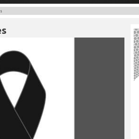
es
es