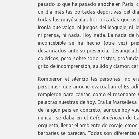
pasado lo que ha pasado anoche en París, c
un día más las portadas deportivas del dí
todas las mayúsculas horrorizadas que ust
ironía que valga, ni juegos del lenguaje, ni l
ni prensa, ni nada. Hoy nada. La nada de 
inconcebible se ha hecho (otra vez) pr
desarmados ante su presencia, desangelado
coléricos, pero sobre todo tristes, profunda
grito de incomprensión, aullido y clamor, car
Rompieron el silencio las personas -no er
personas- que anoche evacuaban el Estadi
rompieron para cantar, como el resonante
palabras nuestras de hoy. Era La Marsellesa 
de ningún país en concreto, aunque hoy vu
nunca" se daba en el
Café Américain
de Cas
orquesta, llenar el ambiente de coraje, emoc
barbaries se parecen. Todas son diferente