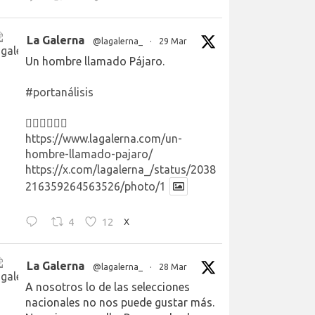
La Galerna
@lagalerna_
·
29 Mar
Un hombre llamado Pájaro.
#portanálisis
👉🏻👉🏻👉🏻
https://www.lagalerna.com/un-
hombre-llamado-pajaro/
https://x.com/lagalerna_/status/2038
216359264563526/photo/1
4
12
X
La Galerna
@lagalerna_
·
28 Mar
A nosotros lo de las selecciones
nacionales no nos puede gustar más.