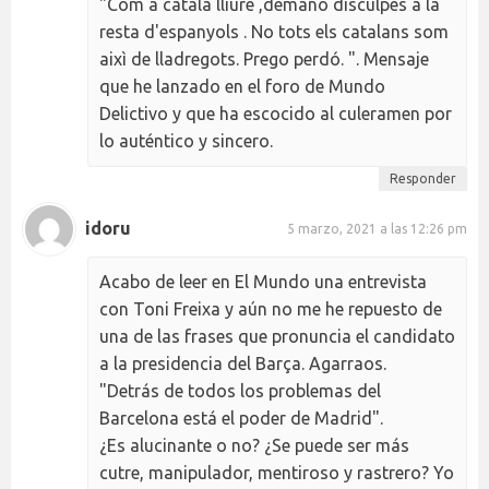
"Com a català lliure ,demano disculpes a la
resta d'espanyols . No tots els catalans som
aixì de lladregots. Prego perdó. ". Mensaje
que he lanzado en el foro de Mundo
Delictivo y que ha escocido al culeramen por
lo auténtico y sincero.
Responder
idoru
5 marzo, 2021 a las 12:26 pm
Acabo de leer en El Mundo una entrevista
con Toni Freixa y aún no me he repuesto de
una de las frases que pronuncia el candidato
a la presidencia del Barça. Agarraos.
"Detrás de todos los problemas del
Barcelona está el poder de Madrid".
¿Es alucinante o no? ¿Se puede ser más
cutre, manipulador, mentiroso y rastrero? Yo