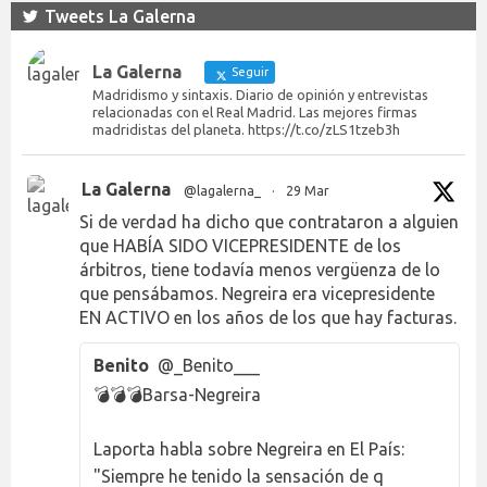
Tweets La Galerna
La Galerna
Seguir
Madridismo y sintaxis. Diario de opinión y entrevistas
relacionadas con el Real Madrid. Las mejores firmas
madridistas del planeta. https://t.co/zLS1tzeb3h
La Galerna
@lagalerna_
·
29 Mar
Si de verdad ha dicho que contrataron a alguien
que HABÍA SIDO VICEPRESIDENTE de los
árbitros, tiene todavía menos vergüenza de lo
que pensábamos. Negreira era vicepresidente
EN ACTIVO en los años de los que hay facturas.
Benito
@_Benito___
💣💣💣Barsa-Negreira
Laporta habla sobre Negreira en El País:
"Siempre he tenido la sensación de q