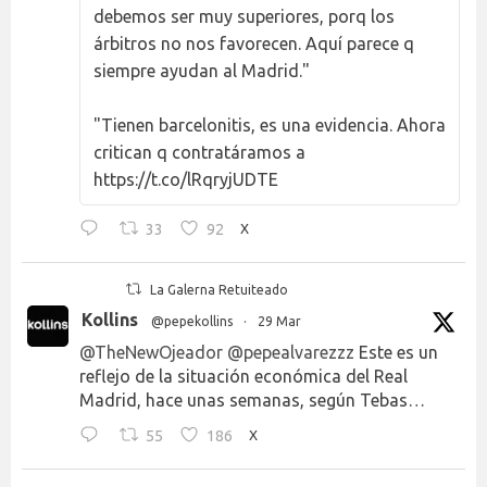
debemos ser muy superiores, porq los
árbitros no nos favorecen. Aquí parece q
siempre ayudan al Madrid."
"Tienen barcelonitis, es una evidencia. Ahora
critican q contratáramos a
https://t.co/lRqryjUDTE
33
92
X
La Galerna Retuiteado
Kollins
@pepekollins
·
29 Mar
@TheNewOjeador
@pepealvarezzz
Este es un
reflejo de la situación económica del Real
Madrid, hace unas semanas, según Tebas…
55
186
X