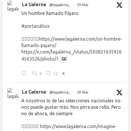
La Galerna
@lagalerna_
·
29 Mar
Un hombre llamado Pájaro.
#portanálisis
👉🏻👉🏻👉🏻
https://www.lagalerna.com/un-hombre-
llamado-pajaro/
https://x.com/lagalerna_/status/203821635926
4563526/photo/1
4
12
X
La Galerna
@lagalerna_
·
28 Mar
A nosotros lo de las selecciones nacionales no
nos puede gustar más. Nos pirra ese rollo. Pero
no de ahora, de siempre
👉🏻👉🏻👉🏻
https://www.lagalerna.com/imagine-