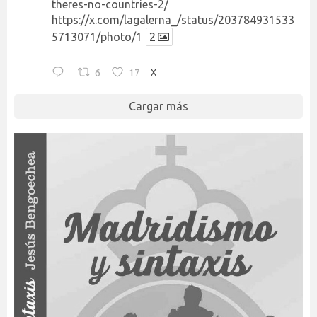
theres-no-countries-2/
https://x.com/lagalerna_/status/203784931533
5713071/photo/1
2
6
17
X
Cargar más