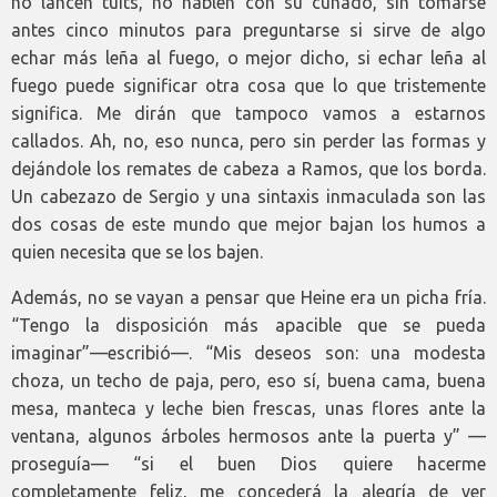
no lancen tuits, no hablen con su cuñado, sin tomarse
antes cinco minutos para preguntarse si sirve de algo
echar más leña al fuego, o mejor dicho, si echar leña al
fuego puede significar otra cosa que lo que tristemente
significa. Me dirán que tampoco vamos a estarnos
callados. Ah, no, eso nunca, pero sin perder las formas y
dejándole los remates de cabeza a Ramos, que los borda.
Un cabezazo de Sergio y una sintaxis inmaculada son las
dos cosas de este mundo que mejor bajan los humos a
quien necesita que se los bajen.
Además, no se vayan a pensar que Heine era un picha fría.
“Tengo la disposición más apacible que se pueda
imaginar”—escribió—. “Mis deseos son: una modesta
choza, un techo de paja, pero, eso sí, buena cama, buena
mesa, manteca y leche bien frescas, unas flores ante la
ventana, algunos árboles hermosos ante la puerta y” —
proseguía— “si el buen Dios quiere hacerme
completamente feliz, me concederá la alegría de ver