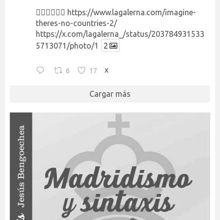
👉🏻👉🏻👉🏻
https://www.lagalerna.com/imagine-
theres-no-countries-2/
https://x.com/lagalerna_/status/203784931533
5713071/photo/1
2
6
17
X
Cargar más