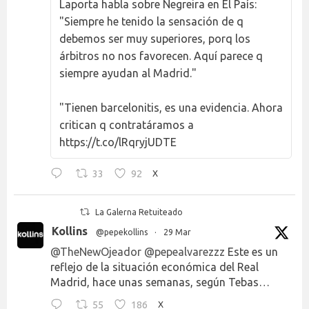
Laporta habla sobre Negreira en El País:
"Siempre he tenido la sensación de q
debemos ser muy superiores, porq los
árbitros no nos favorecen. Aquí parece q
siempre ayudan al Madrid."
"Tienen barcelonitis, es una evidencia. Ahora
critican q contratáramos a
https://t.co/lRqryjUDTE
33
92
X
La Galerna Retuiteado
Kollins
@pepekollins
·
29 Mar
@TheNewOjeador
@pepealvarezzz
Este es un
reflejo de la situación económica del Real
Madrid, hace unas semanas, según Tebas…
55
186
X