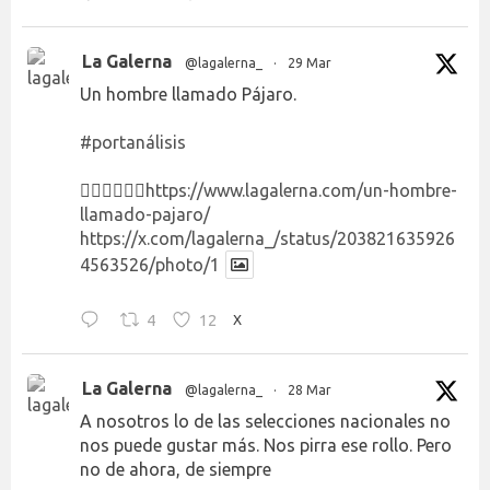
La Galerna
@lagalerna_
·
29 Mar
Un hombre llamado Pájaro.
#portanálisis
👉🏻👉🏻👉🏻
https://www.lagalerna.com/un-hombre-
llamado-pajaro/
https://x.com/lagalerna_/status/203821635926
4563526/photo/1
4
12
X
La Galerna
@lagalerna_
·
28 Mar
A nosotros lo de las selecciones nacionales no
nos puede gustar más. Nos pirra ese rollo. Pero
no de ahora, de siempre