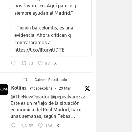
nos favorecen. Aquí parece q
siempre ayudan al Madrid."
"Tienen barcelonitis, es una
evidencia. Ahora critican q
contratáramos a
https://t.co/lRqryjUDTE
33
92
X
La Galerna Retuiteado
Kollins
@pepekollins
·
29 Mar
@TheNewOjeador
@pepealvarezzz
Este es un reflejo de la situación
económica del Real Madrid, hace
unas semanas, según Tebas…
55
186
X