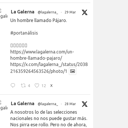
La Galerna
@lagalerna_
·
29 Mar
Un hombre llamado Pájaro.
#portanálisis
👉🏻👉🏻👉🏻
https://www.lagalerna.com/un-
hombre-llamado-pajaro/
https://x.com/lagalerna_/status/2038
216359264563526/photo/1
4
12
X
La Galerna
@lagalerna_
·
28 Mar
A nosotros lo de las selecciones
nacionales no nos puede gustar más.
Nos pirra ese rollo. Pero no de ahora,