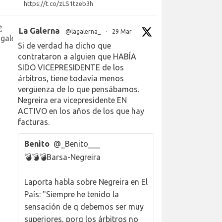
https://t.co/zLS1tzeb3h
La Galerna
@lagalerna_
·
29 Mar
Si de verdad ha dicho que
contrataron a alguien que HABÍA
SIDO VICEPRESIDENTE de los
árbitros, tiene todavía menos
vergüenza de lo que pensábamos.
Negreira era vicepresidente EN
ACTIVO en los años de los que hay
facturas.
Benito
@_Benito___
💣💣💣Barsa-Negreira
Laporta habla sobre Negreira en El
País: "Siempre he tenido la
sensación de q debemos ser muy
superiores, porq los árbitros no